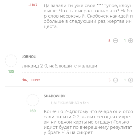
-1147
Да завали ты уже свое **** тупое, клоун
-
выше. Что ты высрал только что? Набо
р слов несвязный. Скобочек накидай п
обольше в следующий раз, жертва ин
цеста.
5
1
JORNOLI
ликвид 2-0, наблюдайте малыши
135
-
3
1
REPLY
SHADOWIDX
UALEIKUMNIHAO s fan
169
Конечно 2-0,потому что вчера они отсо
-
сали энтити 0-2,значит сегодня сикрет
ам ни одной карты не отдадут)Только
идиот будет по вчерашнему результат
у брать +1.5 на сикрет