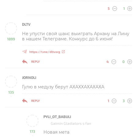
5
1
DLTV
Не упусти свой шанс выиграть Аркану на Лину
в нашем Телеграме. Конкурс до 6 июня!
1899
-
https://t.me/dltvorg
4
0
REPLY
JORNOLI
Гулю в медузу берут АХАХХАХАХАХА
135
-
1
3
REPLY
PYLI_OT_BABULI
Gaimin Gladiators s fan
173
Новая мета
-