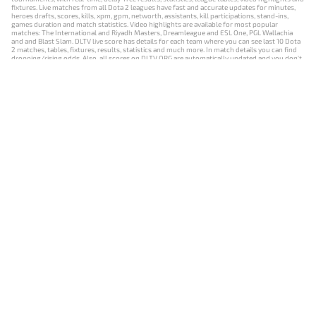
fixtures. Live matches from all Dota 2 leagues have fast and accurate updates for minutes,
heroes drafts, scores, kills, xpm, gpm, networth, assistants, kill participations, stand-ins,
games duration and match statistics. Video highlights are available for most popular
matches: The International and Riyadh Masters, Dreamleague and ESL One, PGL Wallachia
and and Blast Slam. DLTV live score has details for each team where you can see last 10 Dota
2 matches, tables, fixtures, results, statistics and much more. In match details you can find
dropping/rising odds. Also, all scores on DLTV.ORG are automatically updated and you don't
need to refresh it manually.
NEWS
MATCHES
RESULTS
EVENTS
CONTACTS
18+
Privacy Policy
Terms of Use
Cookie Policy
Offer and Contract
Payment unsubscribe
DLTV.ORG © 2019-2026 All rights reserved
Версия DLTV Dota 2 на русском языке
Versión de DLTV de Dota 2 en español
Versão DLTV do Dota 2 em português
Version française de DLTV Dota 2
DLTV版《Dota 2》中文版
Versione DLTV di Dota 2 in italiano
Die DLTV-Version von Dota 2 auf Deutsch
Česká verze hry Dota 2 od DLTV
Wersja DLTV gry Dota 2 w języku polskim
Српска верзија DLTV Dota 2
DLTV’nin Türkçe Dota 2 sürümü
เวอร์ชัน DLTV Dota 2 เป็นภาษาไทย
Versi DLTV Dota 2 dalam bahasa Indonesia
Версія DLTV Dota 2 українською мовою