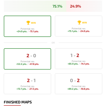
75.1%
24.9%
WIN
WIN
Potential res:
Potential res:
+75.1 pts.
/
-24.9 pts.
+24.9 pts.
/
-75.1 pts.
OR
1
-
2
2
-
0
Potential res:
Potential res:
+85.9 pts.
/
-14.1 pts.
+52.2 pts.
/
-47.8 pts.
2
-
1
0
-
2
Potential res:
Potential res:
+72.7 pts.
/
-27.3 pts.
+89.2 pts.
/
-10.8 pts.
FINISHED MAPS