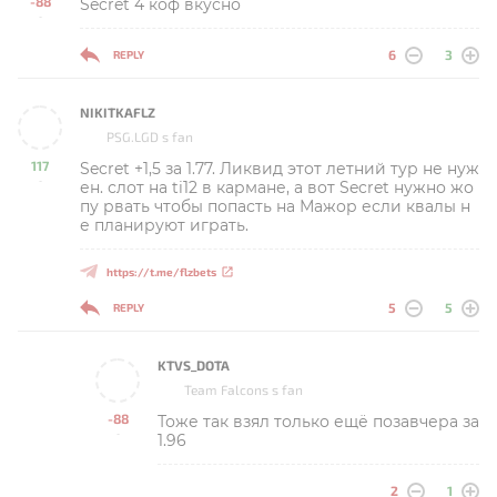
-88
Secret 4 коф вкусно
-
6
3
REPLY
NIKITKAFLZ
PSG.LGD s fan
117
Secret +1,5 за 1.77. Ликвид этот летний тур не нуж
-
ен. слот на ti12 в кармане, а вот Secret нужно жо
пу рвать чтобы попасть на Мажор если квалы н
е планируют играть.
https://t.me/flzbets
5
5
REPLY
KTVS_DOTA
Team Falcons s fan
-88
Тоже так взял только ещё позавчера за
-
1.96
2
1