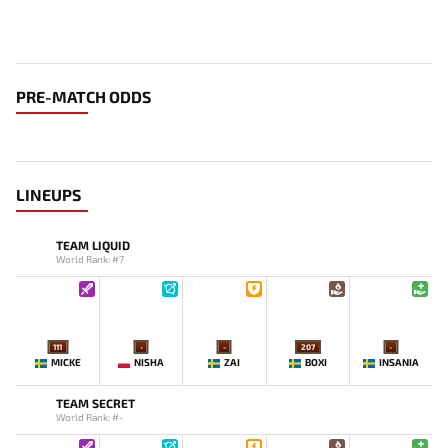
PRE-MATCH ODDS
LINEUPS
TEAM LIQUID
World Rank: #7
111
-
-
207
-
MICKE
NISHA
ZAI
BOXI
INSANIA
TEAM SECRET
World Rank: #-