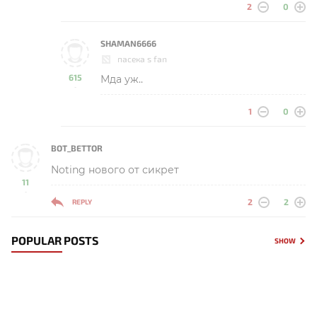
2
0
SHAMAN6666
пасека s fan
615
Мда уж..
-
1
0
BOT_BETTOR
Noting нового от сикрет
11
-
2
2
REPLY
POPULAR POSTS
SHOW