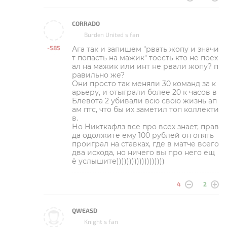
CORRADO
Burden United s fan
-585
Ага так и запишем "рвать жопу и значи
-
т попасть на мажик" тоесть кто не поех
ал на мажик или инт не рвали жопу? п
равильно же?
Они просто так меняли 30 команд за к
арьеру, и отыграли более 20 к часов в
Блевота 2 убивали всю свою жизнь ап
ам птс, что бы их заметил топ коллекти
в.
Но Никткафлз все про всех знает, прав
да одолжите ему 100 рублей он опять
проиграл на ставках, где в матче всего
два исхода, но ничего вы про него ещ
ё услышите)))))))))))))))))))
4
2
QWEASD
Knight s fan