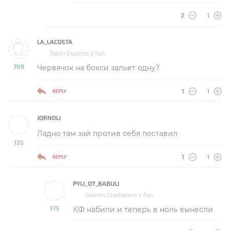
2
1
LA_LACOSTA
Talon Esports s fan
709
Червячок на бокси зальет одну?
-
1
1
REPLY
JORNOLI
Ладно там зай против себя поставил
135
-
1
1
REPLY
PYLI_OT_BABULI
Gaimin Gladiators s fan
173
КФ набили и теперь в ноль вынесли
-