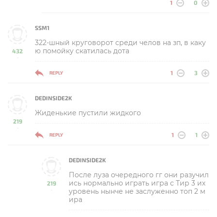
1
0
SSM1
322-шный круговорот среди челов на зп, в каку
ю помойку скатилась дота
432
-
1
3
REPLY
DEDINSIDE2K
Жиденькие пустили жидкого
219
-
1
1
REPLY
DEDINSIDE2K
После луза очередного гг они разучил
ись нормально играть игра с Тир 3 их
219
уровень нынче не заслуженно топ 2 м
-
ира