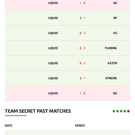
LIQUID
1
-
3
GG
LIQUID
2
-
1
9P
LIQUID
2
-
0
EG
LIQUID
2
-
0
TUNDRA
LIQUID
2
-
0
ASTER
LIQUID
2
-
1
XTREME
LIQUID
1
-
2
OG
TEAM SECRET PAST MATCHES
DATE
SERIES