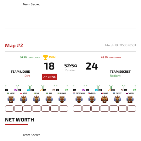
Team Secret
Map #2
Match ID: 7158620531
WIN
56.5%
43.5%
USERS' CHOICE
USERS' CHOICE
18
24
52:54
Duration
TEAM LIQUID
TEAM SECRET
Dire
Radiant
34766
27
28
24
24
18
24
26
22
20
20
MICKE
NISHA
ZAI
BOXI
INSANIA
CRYSTALLIS
ARMEL
BOOM
PUPPEY
YAMICH
111
-
-
207
-
-
-
39
-
203
NET WORTH
Team Secret