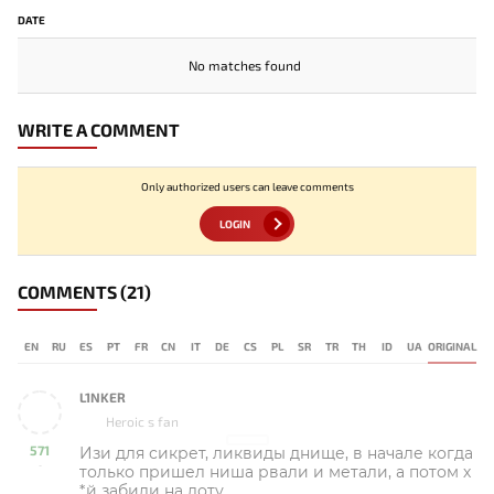
DATE
No matches found
WRITE A COMMENT
Only authorized users can leave comments
LOGIN
COMMENTS
(21)
EN
RU
ES
PT
FR
CN
IT
DE
CS
PL
SR
TR
TH
ID
UA
ORIGINAL
L1NKER
Heroic s fan
571
Изи для сикрет, ликвиды днище, в начале когда
-
только пришел ниша рвали и метали, а потом х
*й забили на доту.