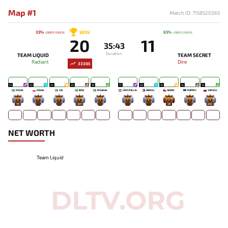
Map #1
Match ID: 7158520365
WIN
35%
65%
USERS' CHOICE
USERS' CHOICE
20
11
35:43
Duration
TEAM LIQUID
TEAM SECRET
Radiant
Dire
33305
21
23
23
20
18
17
20
15
13
13
MICKE
NISHA
ZAI
BOXI
INSANIA
CRYSTALLIS
ARMEL
BOOM
PUPPEY
YAMICH
111
-
-
207
-
-
-
39
-
203
NET WORTH
Team Liquid