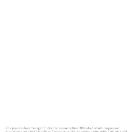
DLTV provides live coverage of Dota 2 across more than 500 Dota 2 events, leagues and
tournaments, with real-time, delay-free results, statistics, league tables, video highlights and