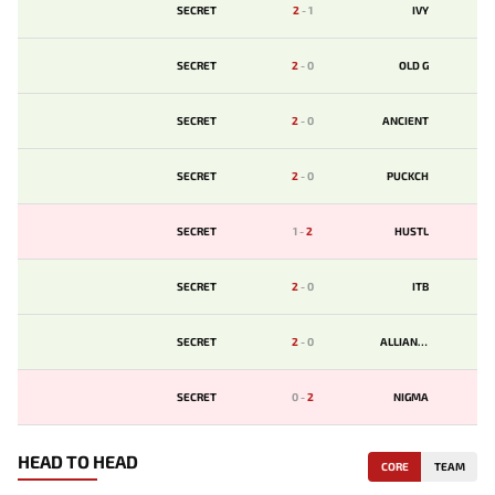
SECRET
2
-
1
IVY
SECRET
2
-
0
OLD G
SECRET
2
-
0
ANCIENT
SECRET
2
-
0
PUCKCH
SECRET
1
-
2
HUSTL
SECRET
2
-
0
ITB
SECRET
2
-
0
ALLIANCE
SECRET
0
-
2
NIGMA
HEAD TO HEAD
CORE
TEAM