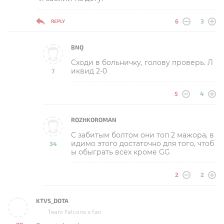
6
3
REPLY
BNQ
Сходи в больничку, голову проверь. Л
иквид 2-0
7
-
5
4
ROZHKOROMAN
С забитым болтом они топ 2 мажора, в
идимо этого достаточно для того, чтоб
34
ы обыграть всех кроме GG
-
2
2
KTVS_DOTA
Team Falcons s fan