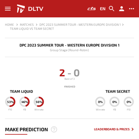
DLTV
EN
HOME
MATCHES
DPC 2023 SUMMER TOUR - WESTERN EUROPE DIVISION 1
TEAM LIQUID VS TEAM SECRET
DPC 2023 SUMMER TOUR - WESTERN EUROPE DIVISION 1
Group Stage (Round-Robin)
2
-
0
Best of 3
FINISHED
TEAM LIQUID
TEAM SECRET
53%
46%
56%
0%
0%
0%
F10
FB
Winrate
Winrate
FB
F10
MAKE PREDICTION
LEADERBOARD & PRIZES