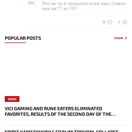
208
Это не ты в прошлой игре ныл, ставоч
-
ник на ГГ за 1.15?
0
2
POPULAR POSTS
SHOW
NEWS
VICI GAMING AND RUNE EATERS ELIMINATED
FAVORITES, RESULTS OF THE SECOND DAY OF THE
SURVIVAL STAGE OF EWC
SPIRIT КАМБЕКНУЛИ С ГОЛЫМ ТРОНОМ, COLLAPSE