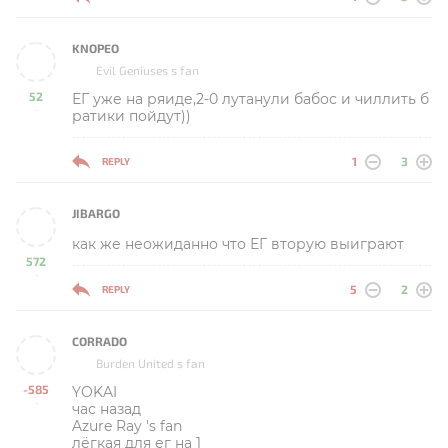
KNOPEO
Evil Geniuses s fan
52
ЕГ уже на ряиде,2-0 лутанули бабос и чиллить б
-
ратики пойдут))
1
3
REPLY
JIBARGO
как же неожиданно что ЕГ вторую выиграют
572
-
5
2
REPLY
CORRADO
Burden United s fan
-585
YOKAI
-
час назад
Azure Ray 's fan
лёгкая для ег на 1