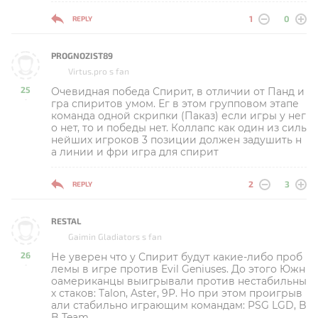
1
0
REPLY
PROGNOZIST89
Virtus.pro s fan
25
Очевидная победа Спирит, в отличии от Панд и
-
гра спиритов умом. Ег в этом групповом этапе
команда одной скрипки (Паказ) если игры у нег
о нет, то и победы нет. Коллапс как один из силь
нейших игроков 3 позиции должен задушить н
а линии и фри игра для спирит
2
3
REPLY
RESTAL
Gaimin Gladiators s fan
26
Не уверен что у Спирит будут какие-либо проб
-
лемы в игре против Evil Geniuses. До этого Южн
оамериканцы выигрывали против нестабильны
х стаков: Talon, Aster, 9P. Но при этом проигрыв
али стабильно играющим командам: PSG LGD, B
B Team.