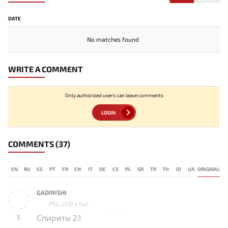
DATE
No matches found
WRITE A COMMENT
Only authorized users can leave comments
LOGIN
COMMENTS
(37)
EN
RU
ES
PT
FR
CN
IT
DE
CS
PL
SR
TR
TH
ID
UA
ORIGINAL
GADIRISHI
PSG.LGD s fan
5
Спириты 2:1
-