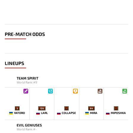
PRE-MATCH ODDS
LINEUPS
TEAM SPIRIT
World Rank: #9
5
126
-
64
-
YATORO
LARL
COLLAPSE
MIRA
MIPOSHKA
EVIL GENIUSES
World Rank: #-