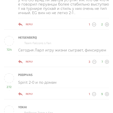
е говорил перуанцы более стабильно выступаю
т на турнире пускай и стиль у них очень не тип
ичный. EG вин но не легко 2-1 .
1
2
REPLY
HE1SENBERQ
Team Falcons s fan
724
Сегодня Ларл игру жизни сыграет, фиксируем
-
3
7
REPLY
PODPIVAS
Spirit 2-0 и по домам
272
-
1
9
REPLY
YOKAI
BetBoom Team s fan