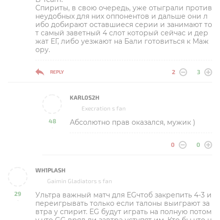
Спириты, в свою очередь, уже отыграли против
неудобных для них оппонентов и дальше они л
ибо добирают оставшиеся серии и занимают то
т самый заветный 4 слот который сейчас и дер
жат ЕГ, либо уезжают на Бали готовиться к Маж
ору.
2
3
REPLY
KARL0S2H
Execration s fan
48
Абсолютно прав оказался, мужик )
-
0
0
WH1PLASH
Gaimin Gladiators s fan
29
Ультра важный матч для EGчтоб закрепить 4-3 и
-
переигрывать только если талоны выиграют за
втра у спирит. EG будут играть на полную потом
у что GG вряд ли завтра уступят им. Кто бы что н