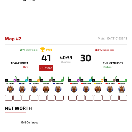
Map #2
Match ID: 7210193343
WIN
51.1%
48.9%
USERS' CHOICE
USERS' CHOICE
41
30
40:39
Duration
TEAM SPIRIT
EVIL GENIUSES
Dire
Radiant
33260
27
24
23
20
19
25
22
19
15
15
YATORO
LARL
COLLAPSE
MIRA
MIPOSHKA
PAKAZS
CHRIS LUCK
WISPER
MATTHEW
PANDA
5
126
-
64
-
-
-
29
-
328
NET WORTH
Evil Geniuses