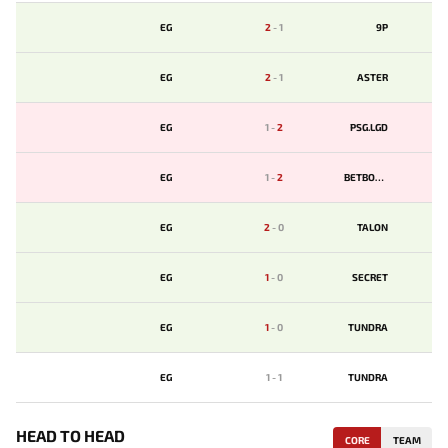
EG
2
-
1
9P
EG
2
-
1
ASTER
EG
1
-
2
PSG.LGD
EG
1
-
2
BETBOOM
EG
2
-
0
TALON
EG
1
-
0
SECRET
EG
1
-
0
TUNDRA
EG
1
-
1
TUNDRA
HEAD TO HEAD
CORE
TEAM