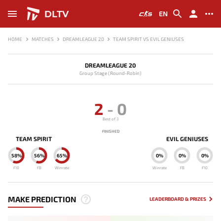
DLTV
EN
HOME
MATCHES
DREAMLEAGUE 20
TEAM SPIRIT VS EVIL GENIUSES
DREAMLEAGUE 20
Group Stage (Round-Robin)
2
-
0
Best of 3
FINISHED
TEAM SPIRIT
EVIL GENIUSES
58%
56%
65%
0%
0%
0%
F10
FB
Winrate
Winrate
FB
F10
MAKE PREDICTION
LEADERBOARD & PRIZES