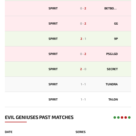
SPIRIT
0
-
2
BETBOOM
SPIRIT
0
-
2
GG
SPIRIT
2
-
1
9P
SPIRIT
0
-
2
PSG.LGD
SPIRIT
2
-
0
SECRET
SPIRIT
1
-
1
TUNDRA
SPIRIT
1
-
1
TALON
EVIL GENIUSES PAST MATCHES
DATE
SERIES