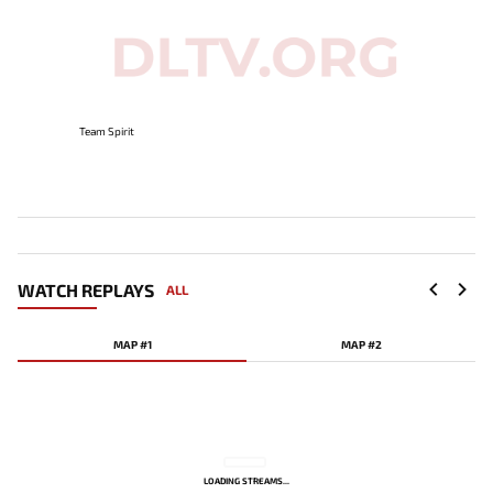
Team Spirit
WATCH REPLAYS
ALL
MAP #1
MAP #2
LOADING STREAMS...