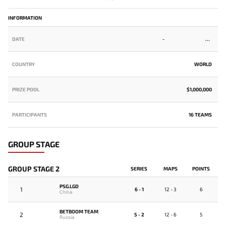
INFORMATION
DATE
-
COUNTRY
WORLD
PRIZE POOL
$1,000,000
PARTICIPANTS
16 TEAMS
GROUP STAGE
GROUP STAGE 2
SERIES
MAPS
POINTS
PSG.LGD
1
6 - 1
12 - 3
6
China
BETBOOM TEAM
2
5 - 2
12 - 6
5
Russia