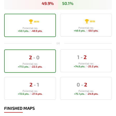
49.9%
50.1%
WIN
WIN
Potential res:
Potential res:
+49.9 pts.
/
-50.1 pts.
+50.1 pts.
/
-49.9 pts.
OR
1
-
2
2
-
0
Potential res:
Potential res:
+74.8 pts.
/
-25.2 pts.
+77.5 pts.
/
-22.5 pts.
2
-
1
0
-
2
Potential res:
Potential res:
+72.6 pts.
/
-27.4 pts.
+75.1 pts.
/
-24.9 pts.
FINISHED MAPS