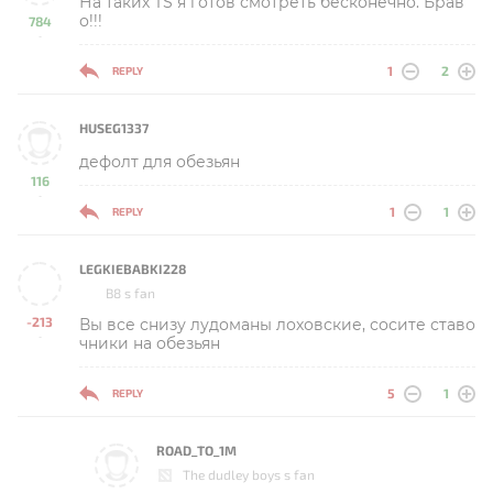
На таких TS я готов смотреть бесконечно. Брав
о!!!
784
-
1
2
REPLY
HUSEG1337
дефолт для обезьян
116
-
1
1
REPLY
LEGKIEBABKI228
B8 s fan
-213
Вы все снизу лудоманы лоховские, сосите ставо
-
чники на обезьян
5
1
REPLY
ROAD_TO_1M
The dudley boys s fan