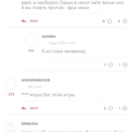
вают и наоборот. Ладно в некст кате залью ихх,
-
А вы ставте против - фри мани
0
0
REPLY
GINNBH
Piggy Killer s fan
160
Я их тоже ненавижу
-
1
1
LEGKIEBABKI228
B8 s fan
-213
***** яторо бог этой игры
-
3
1
REPLY
SIROEZKA