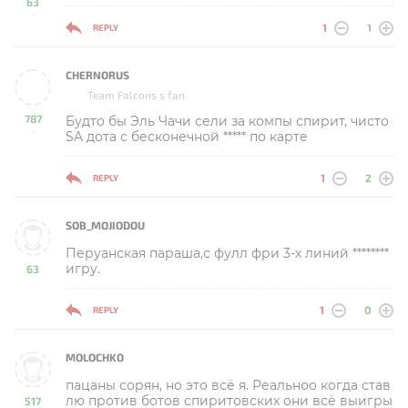
63
-
1
1
REPLY
CHERNORUS
Team Falcons s fan
787
Будто бы Эль Чачи сели за компы спирит, чисто
-
SA дота с бесконечной ***** по карте
1
2
REPLY
SOB_MOJIODOU
Перуанская параша,с фулл фри 3-х линий ********
игру.
63
-
1
0
REPLY
MOLOCHKO
пацаны сорян, но это всё я. Реальноо когда став
лю против ботов спиритовских они всё выигры
517