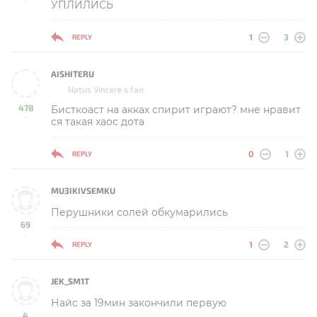
УПЛИЛИСЬ
1
3
REPLY
AISHITERU
Natus Vincere s fan
478
Бисткоаст на акках спирит играют? мне нравит
-
ся такая хаос дота
0
1
REPLY
MU3IKIVSEMKU
Перушники солей обкумарились
69
-
1
2
REPLY
JEK_SM1T
Найс за 19мин закончили первую
4