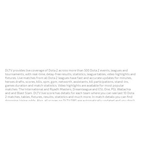
DLTV provides live coverage of Dota 2 across more than 500 Dota 2 events, leagues and
tournaments, with real-time, delay-free results, statistics, league tables, video highlights and
fixtures. Live matches from all Dota 2 leagues have fast and accurate updates for minutes,
heroes drafts, scores, kills, xpm, gpm, networth, assistants, kill participations, stand-ins,
games duration and match statistics. Video highlights are available for most popular
matches: The International and Riyadh Masters, Dreamleague and ESL One, PGL Wallachia
and and Blast Slam. DLTV live score has details for each team where you can see last 10 Dota
2 matches, tables, fixtures, results, statistics and much more. In match details you can find
dropping/rising odds. Also, all scores on DLTV.ORG are automatically updated and you don't
need to refresh it manually.
NEWS
MATCHES
RESULTS
EVENTS
CONTACTS