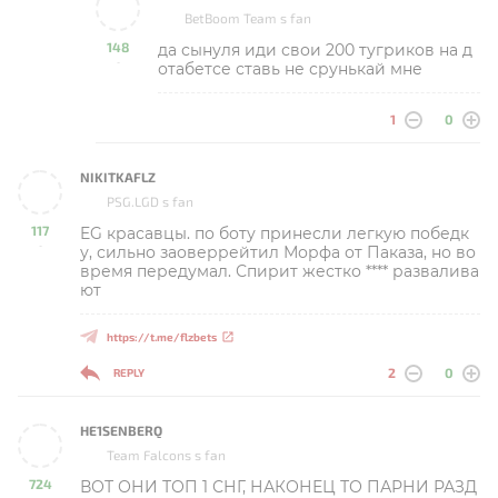
BetBoom Team s fan
148
да сынуля иди свои 200 тугриков на д
-
отабетсе ставь не срунькай мне
1
0
NIKITKAFLZ
PSG.LGD s fan
117
EG красавцы. по боту принесли легкую победк
-
у, сильно заоверрейтил Морфа от Паказа, но во
время передумал. Спирит жестко **** развалива
ют
https://t.me/flzbets
2
0
REPLY
HE1SENBERQ
Team Falcons s fan
724
ВОТ ОНИ ТОП 1 СНГ, НАКОНЕЦ ТО ПАРНИ РАЗД
-