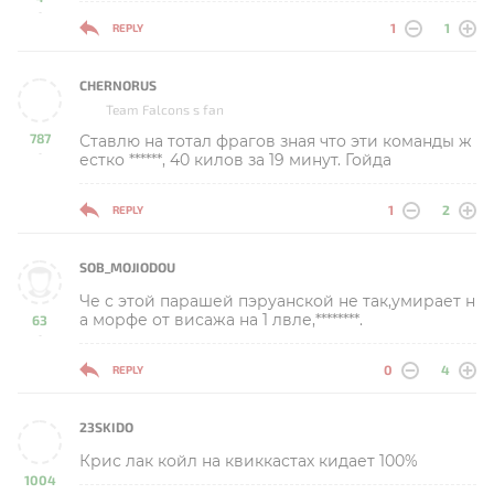
-
1
1
REPLY
CHERNORUS
Team Falcons s fan
787
Ставлю на тотал фрагов зная что эти команды ж
-
естко ******, 40 килов за 19 минут. Гойда
1
2
REPLY
SOB_MOJIODOU
Че с этой парашей пэруанской не так,умирает н
а морфе от висажа на 1 лвле,********.
63
-
0
4
REPLY
23SKIDO
Крис лак койл на квиккастах кидает 100%
1004
-