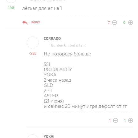
148
лёгкая для ег на 1
-
7
0
REPLY
CORRADO
Burden United s fan
-585
Не позорься больше
-
551
POPULARITY
YOKAI
2 часа назад
GLD
2 - 1
ASTER
(21 июня)
и сейчас 20 минут игра дефолт от гг
1
1
YOKAI