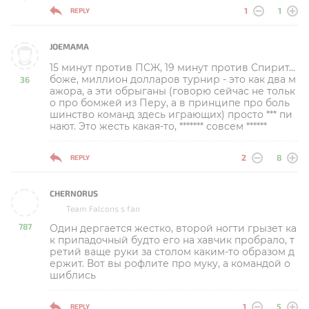
1
1
REPLY
JOEMAMA
15 минут против ПСЖ, 19 минут против Спирит...
боже, миллион долларов турнир - это как два м
36
ажора, а эти обрыганы (говорю сейчас не тольк
-
о про бомжей из Перу, а в принципе про боль
шинство команд здесь играющих) просто *** пи
нают. Это жесть какая-то, ******* совсем ******
2
8
REPLY
CHERNORUS
Team Falcons s fan
787
Один дергается жестко, второй ногти грызет ка
-
к припадочный будто его на хавчик пробрало, т
ретий ваще руки за столом каким-то образом д
ержит. Вот вы рофлите про муку, а командой о
шиблись
1
5
REPLY