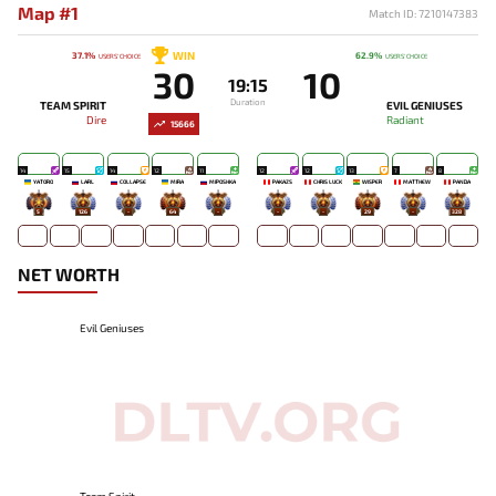
Map #1
Match ID: 7210147383
WIN
37.1%
62.9%
USERS' CHOICE
USERS' CHOICE
30
10
19:15
Duration
TEAM SPIRIT
EVIL GENIUSES
Dire
Radiant
15666
14
15
14
12
11
12
12
13
7
8
YATORO
LARL
COLLAPSE
MIRA
MIPOSHKA
PAKAZS
CHRIS LUCK
WISPER
MATTHEW
PANDA
5
126
-
64
-
-
-
29
-
328
NET WORTH
Evil Geniuses
Team Spirit