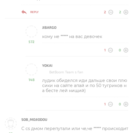
2
2
REPLY
JIBARGO
кому не ***** на вас девочек
572
-
1
0
YOKAI
BetBoom Team s fan
148
лудик обиделся иди дальше свои плю
-
сики на сайте апай и по 50 тугриков н
а бесте лей нищий)
1
0
SOB_MOJIODOU
С cs дмом перепутали или че,че ***** происходит