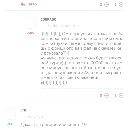
2
2
REPLY
CORRADO
Burden United s fan
-585
f[f[f[[fff[f[f[, ОН вернулся ахахахаах, че ба
-
бка здохла и оставила после себя одно
комнатную и ты её сразу слил и пише
шь с фришного вай фая на скаймейке
у воказала?)))
ну ниче, вот сейчас точно будет плюсо
вой турик)))) и пох что 100000 до этого
все минус, но вот сейчас точно не буд
ет договорняков и 322, и они сыграют
именно так, как ты захочеш
ь)))))))))))))))))
3
2
LTB
Hokori s fan
260
Дахак на тренере изи квест 2 0
-