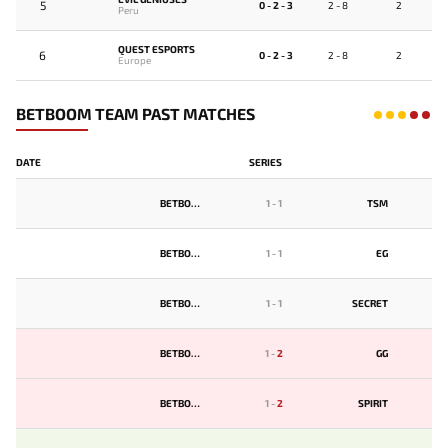
5
0 - 2 - 3
2 - 8
2
Peru
QUEST ESPORTS
6
0 - 2 - 3
2 - 8
2
Europe
BETBOOM TEAM PAST MATCHES
DATE
SERIES
BETBOOM
1
-
1
TSM
BETBOOM
1
-
1
EG
BETBOOM
1
-
1
SECRET
BETBOOM
1
-
2
GG
BETBOOM
1
-
2
SPIRIT