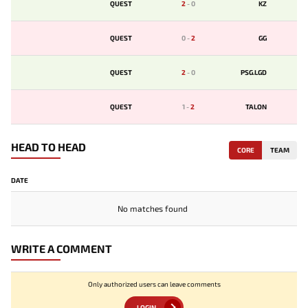
QUEST
2
-
0
KZ
QUEST
0
-
2
GG
QUEST
2
-
0
PSG.LGD
QUEST
1
-
2
TALON
HEAD TO HEAD
CORE
TEAM
DATE
No matches found
WRITE A COMMENT
Only authorized users can leave comments
LOGIN