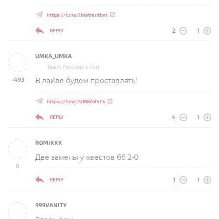
https://t.me/linatrentbet
2
1
REPLY
UMKA_UMKA
Team Falcons s fan
-493
В лайве будем проставлять!
-
https://t.me/UMKABETS
4
1
REPLY
ROMIKKK
Две замены у квестов бб 2-0
0
-
1
1
REPLY
999VANITY