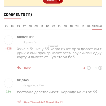
COMMENTS
(11)
EN
RU
ES
PT
FR
CN
IT
DE
CS
PL
SR
TR
TH
ID
UA
ORIGINAL
NIKOVPLUSE
Lilgun s fan
-528
Хз чё в башке у бб, когда их же орга делает им т
-
урик, а они проигрывают всем лоу скилам одну
карту и вылетают. Кул стори боб
3
1
REPLY
NE_STAS
Visagerino s fan
234
поставил девственность коррадо на 2:0 от бб
-
https://t.me/dota2_4kanalitika