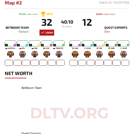
Map #2
Match ID: 7340971958
WIN
74.4%
25.6%
USERS' CHOICE
USERS' CHOICE
32
12
40:10
Duration
BETBOOM TEAM
QUEST ESPORTS
Radiant
Dire
30068
26
25
23
18
19
19
21
18
19
16
NIGHTFALL
GPK~
PURE
SAVE-
TORONTOTOKYO
SHAD
NO!OB
TOBI
KAORI
OMAR
1
174
-
9
-
100
64
145
18
116
NET WORTH
BetBoom Team
Quest Esports