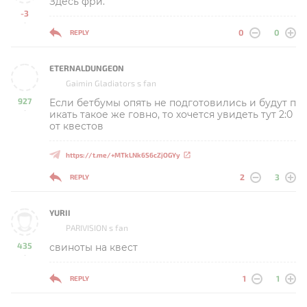
Здесь фри.
-3
-
0
0
REPLY
ETERNALDUNGEON
Gaimin Gladiators s fan
927
Если бетбумы опять не подготовились и будут п
-
икать такое же говно, то хочется увидеть тут 2:0
от квестов
https://t.me/+MTkLNk6S6cZjOGYy
2
3
REPLY
YURII
PARIVISION s fan
435
свиноты на квест
-
1
1
REPLY