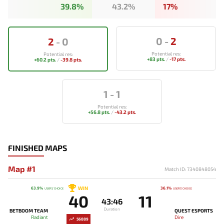
39.8%
43.2%
17%
0
-
2
2
-
0
Potential res:
Potential res:
+83 pts.
/
-17 pts.
+60.2 pts.
/
-39.8 pts.
1
-
1
Potential res:
+56.8 pts.
/
-43.2 pts.
FINISHED MAPS
Map #1
Match ID: 7340848054
WIN
63.9%
36.1%
USERS' CHOICE
USERS' CHOICE
40
11
43:46
Duration
BETBOOM TEAM
QUEST ESPORTS
Radiant
Dire
56889