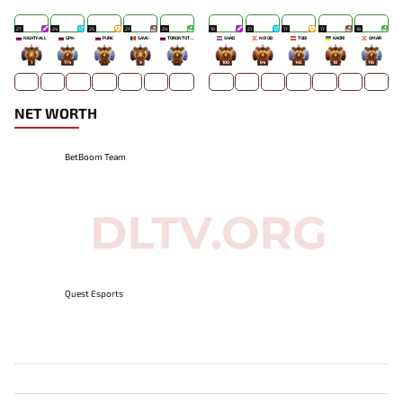
27
24
25
21
24
19
21
17
17
18
NIGHTFALL
GPK~
PURE
SAVE-
TORONTOTOKYO
SHAD
NO!OB
TOBI
KAORI
OMAR
1
174
-
9
-
100
64
145
18
116
NET WORTH
BetBoom Team
Quest Esports