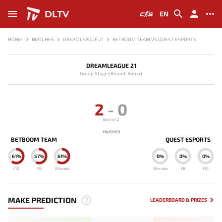
DLTV
EN
HOME
MATCHES
DREAMLEAGUE 21
BETBOOM TEAM VS QUEST ESPORTS
DREAMLEAGUE 21
Group Stage (Round-Robin)
2
-
0
Best of 2
FINISHED
BETBOOM TEAM
QUEST ESPORTS
61%
57%
61%
0%
0%
0%
F10
FB
Winrate
Winrate
FB
F10
MAKE PREDICTION
LEADERBOARD & PRIZES