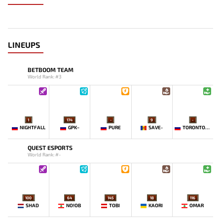
LINEUPS
BETBOOM TEAM
World Rank: #3
1
174
-
9
-
NIGHTFALL
GPK~
PURE
SAVE-
TORONTOTOKYO
QUEST ESPORTS
World Rank: #-
100
64
145
18
116
SHAD
NO!OB
TOBI
KAORI
OMAR