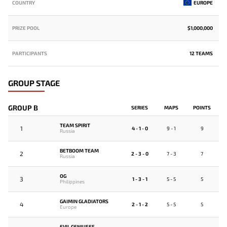
COUNTRY
EUROPE
PRIZE POOL
$1,000,000
PARTICIPANTS
12 TEAMS
GROUP STAGE
GROUP B
SERIES
MAPS
POINTS
TEAM SPIRIT
1
4 - 1 - 0
9 - 1
9
Russia
BETBOOM TEAM
2
2 - 3 - 0
7 - 3
7
Russia
OG
3
1 - 3 - 1
5 - 5
5
Philippines
GAIMIN GLADIATORS
4
2 - 1 - 2
5 - 5
5
Europe
EVIL GENIUSES