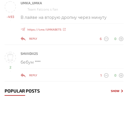
UMKA_UMKA
Team Falcons s fan
-493
В лайве на вторую дропну через минуту
-
https://t.me/UMKABETS
6
0
REPLY
SHVIIDII25
бебум ****
2
-
1
0
REPLY
POPULAR POSTS
SHOW