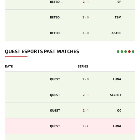
BETBOOM
2
-
1
9P
BETBOOM
2
-
0
TSM
BETBOOM
2
-
0
ASTER
QUEST ESPORTS PAST MATCHES
DATE
SERIES
QUEST
2
-
0
LUNA
QUEST
2
-
1
SECRET
QUEST
2
-
1
OG
QUEST
1
-
2
LUNA