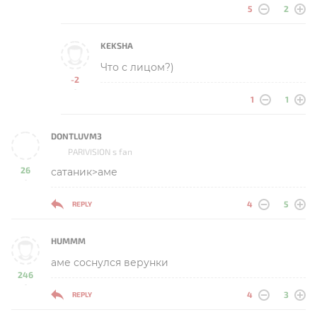
5
2
KEKSHA
Что с лицом?)
-2
-
1
1
DONTLUVM3
PARIVISION s fan
26
сатаник>аме
-
4
5
REPLY
HUMMM
аме соснулся верунки
246
-
4
3
REPLY