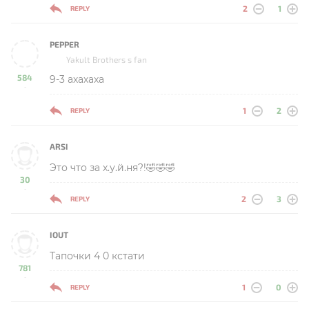
2
1
REPLY
PEPPER
Yakult Brothers s fan
584
9-3 ахахаха
-
1
2
REPLY
ARSI
Это что за х.у.й.ня?!🤣🤣🤣
30
-
2
3
REPLY
IOUT
Тапочки 4 0 кстати
781
-
1
0
REPLY