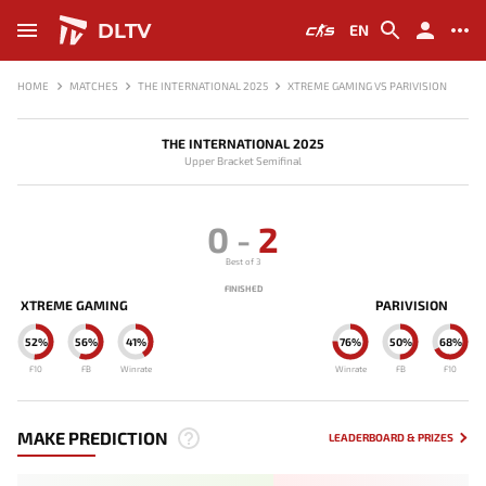
DLTV
EN
HOME
MATCHES
THE INTERNATIONAL 2025
XTREME GAMING VS PARIVISION
THE INTERNATIONAL 2025
Upper Bracket Semifinal
0
-
2
Best of 3
FINISHED
XTREME GAMING
PARIVISION
52%
56%
41%
76%
50%
68%
F10
FB
Winrate
Winrate
FB
F10
MAKE PREDICTION
LEADERBOARD & PRIZES