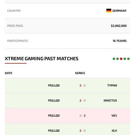
COUNTRY
GERMANY
PRIZE POOL
$2,882,000
PARTICIPANTS
16 TEAMS
XTREME GAMING PAST MATCHES
DATE
SERIES
PSG.LGD
2
-
0
TYPHN
PSG.LGD
2
-
0
INVICTUS
PSG.LGD
0
-
2
VICI
PSG.LGD
2
-
0
IG.V