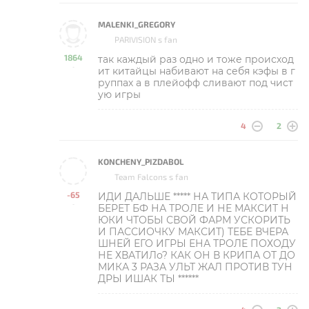
MALENKI_GREGORY
PARIVISION s fan
1864
так каждый раз одно и тоже происход
-
ит китайцы набивают на себя кэфы в г
руппах а в плейофф сливают под чист
ую игры
4
2
KONCHENY_PIZDABOL
Team Falcons s fan
-65
ИДИ ДАЛЬШЕ ***** НА ТИПА КОТОРЫЙ
-
БЕРЕТ БФ НА ТРОЛЕ И НЕ МАКСИТ Н
ЮКИ ЧТОБЫ СВОЙ ФАРМ УСКОРИТЬ
И ПАССИОЧКУ МАКСИТ) ТЕБЕ ВЧЕРА
ШНЕЙ ЕГО ИГРЫ ЕНА ТРОЛЕ ПОХОДУ
НЕ ХВАТИЛо? КАК ОН В КРИПА ОТ ДО
МИКА 3 РАЗА УЛЬТ ЖАЛ ПРОТИВ ТУН
ДРЫ ИШАК ТЫ ******