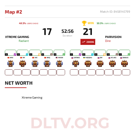
Map #2
Match ID: 8458145799
WIN
49.5%
50.5%
USERS' CHOICE
USERS' CHOICE
17
21
52:56
Duration
XTREME GAMING
PARIVISION
Radiant
Dire
28006
26
25
25
19
18
27
26
26
26
23
AME
XM
XXS
XINQ
XNOVA
SATANIC
NO[O]NE-
DM
9CLASS
DUKALIS
114
14
254
506
125
3
38
47
63
86
NET WORTH
Xtreme Gaming