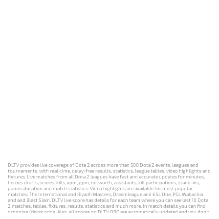
DLTV provides live coverage of Dota 2 across more than 500 Dota 2 events, leagues and
tournaments, with real-time, delay-free results, statistics, league tables, video highlights and
fixtures. Live matches from all Dota 2 leagues have fast and accurate updates for minutes,
heroes drafts, scores, kills, xpm, gpm, networth, assistants, kill participations, stand-ins,
games duration and match statistics. Video highlights are available for most popular
matches: The International and Riyadh Masters, Dreamleague and ESL One, PGL Wallachia
and and Blast Slam. DLTV live score has details for each team where you can see last 10 Dota
2 matches, tables, fixtures, results, statistics and much more. In match details you can find
dropping/rising odds. Also, all scores on DLTV.ORG are automatically updated and you don't
need to refresh it manually.