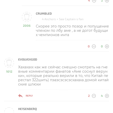
4
2
CRUMBLED
4 Anchors + Sea Captain s fan
2006
Скорее это просто позор и попущение
-
членом по лбу аме , а не догот будущи
х чемпионов инта
0
0
EVOLVEXGOD
Хахахахх как же сейчас смешно смотреть на гне
вные комментарии фанатов «Аме соснул верун
1012
ки», которые реально верили в то, что Китай пе
-
рестал 322шить) пэаэсэсэсэсхахаха домой китай
ские шлюхи
2
4
REPLY
HE1SENBERQ