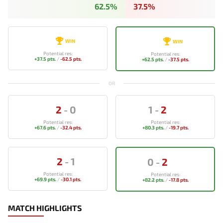
62.5%
37.5%
WIN
WIN
Potential res:
Potential res:
+37.5 pts.
/
-62.5 pts.
+62.5 pts.
/
-37.5 pts.
OR
2
-
0
1
-
2
Potential res:
Potential res:
+67.6 pts.
/
-32.4 pts.
+80.3 pts.
/
-19.7 pts.
2
-
1
0
-
2
Potential res:
Potential res:
+69.9 pts.
/
-30.1 pts.
+82.2 pts.
/
-17.8 pts.
MATCH HIGHLIGHTS