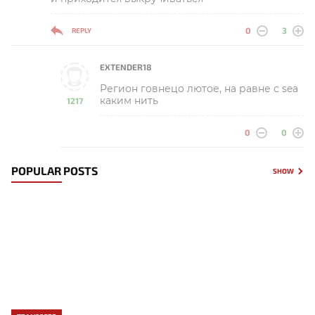
0
3
REPLY
EXTENDER18
Регион говнецо лютое, на равне с sea
каким нить
1217
-
0
0
POPULAR POSTS
SHOW