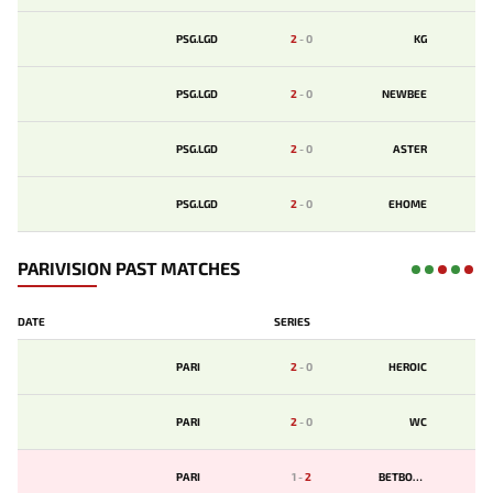
PSG.LGD
2
-
0
KG
PSG.LGD
2
-
0
NEWBEE
PSG.LGD
2
-
0
ASTER
PSG.LGD
2
-
0
EHOME
PARIVISION PAST MATCHES
DATE
SERIES
PARI
2
-
0
HEROIC
PARI
2
-
0
WC
PARI
1
-
2
BETBOOM