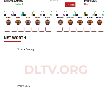
XTREME GAMING
PARIVISION
Radiant
Dire
18915
19
17
17
13
12
21
17
17
16
14
AME
XM
XXS
XINQ
XNOVA
SATANIC
NO[O]NE-
DM
9CLASS
DUKALIS
114
14
254
506
125
3
38
47
63
86
NET WORTH
Xtreme Gaming
PARIVISION