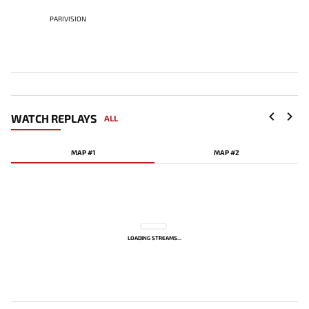
PARIVISION
WATCH REPLAYS
ALL
MAP #1
MAP #2
LOADING STREAMS...