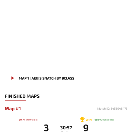
MAP 1 | AEGIS SNATCH BY 9CLASS
FINISHED MAPS
Map #1
Match ID: 8458048475
WIN
39.1%
60.9%
USERS' CHOICE
USERS' CHOICE
3
9
30:57
Duration