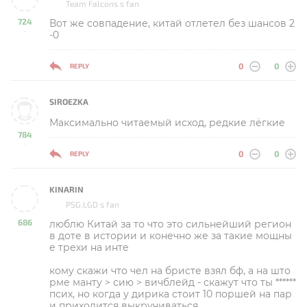
Team Falcons s fan
724
Вот же совпадение, китай отлетел без шансов 2
-
-0
0
0
REPLY
SIROEZKA
Максимально читаемый исход, редкие лёгкие
784
-
0
0
REPLY
KINARIN
PSG.LGD s fan
686
люблю Китай за то что это сильнейший регион
-
в доте в истории и конечно же за такие мощны
е трехи на инте
кому скажи что чел на бристе взял бф, а на што
рме манту > сию > вичблейд - скажут что ты ******
псих, но когда у дирика стоит 10 поршей на пар
и приходится выкручиваться