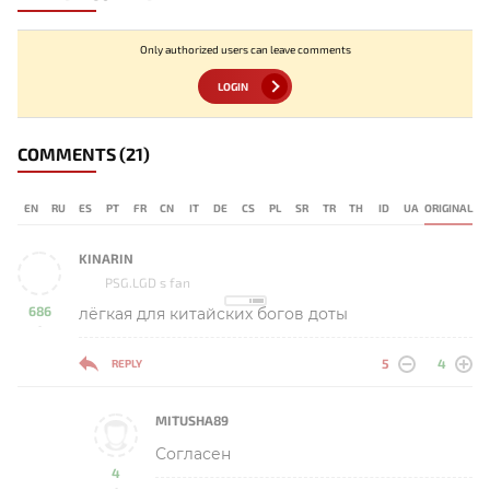
Only authorized users can leave comments
LOGIN
COMMENTS
(21)
EN
RU
ES
PT
FR
CN
IT
DE
CS
PL
SR
TR
TH
ID
UA
ORIGINAL
KINARIN
PSG.LGD s fan
686
лёгкая для китайских богов доты
-
5
4
REPLY
MITUSHA89
Согласен
4
-