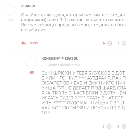
JIBARGO
И найдется же даун, который не считает это дог
оворняком)) счёт 9-3 в матче за 4 место на инте.
572
Все же китайцы продали жопы, это должно был
-
о случиться
6
1
REPLY
KONCHENY_PIZDABOL
Team Falcons s fan
-65
СЫН ШЛЮХИ У ТЕБЯ 5 КУСКОВ В ДОТ
-
Е ИЛИ ЧТО, ФУЛ ***** АУТДРАФТ, ПАК П
ОКУАПЕТ ВБ + БКБ И ЕМУ НИКТО НИХ
УИЩА ТУТ НЕ ДЕЛАЕТ ПОД ШАРД СЛА
РКА, ТРОЛЬ В ФАСТ ВЛЯЙ В ДОТУ ЧЕМ
ИГРАТЬ БУДЕТ ? ***** СРАТЬ В ЧАТ ЕСЛ
И ТЫ ******** ЛУДОМАН НИЩУК С ЗП Д
ААЙ БОГ 100 ТЫСЯЧ И ЛОУСКИЛЛ В Д
ОТЕ
3
3