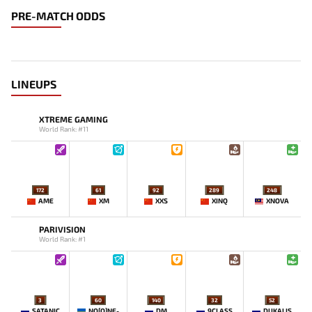
PRE-MATCH ODDS
LINEUPS
XTREME GAMING
World Rank: #11
172
61
92
289
248
AME
XM
XXS
XINQ
XNOVA
PARIVISION
World Rank: #1
3
60
140
32
52
SATANIC
NO[O]NE-
DM
9CLASS
DUKALIS