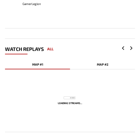
GamerLegion
WATCH REPLAYS
ALL
MAP #1
MAP #2
LOADING STREAMS...