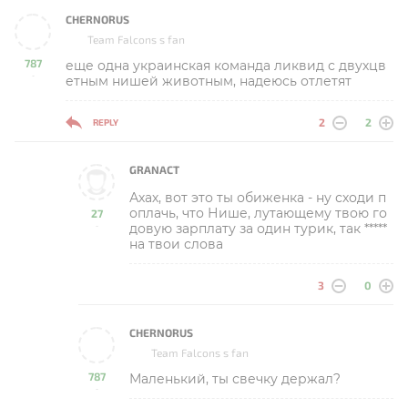
CHERNORUS
Team Falcons s fan
787
еще одна украинская команда ликвид с двухцв
-
етным нишей животным, надеюсь отлетят
2
2
REPLY
GRANACT
Ахах, вот это ты обиженка - ну сходи п
оплачь, что Нише, лутающему твою го
27
довую зарплату за один турик, так *****
-
на твои слова
3
0
CHERNORUS
Team Falcons s fan
787
Маленький, ты свечку держал?
-