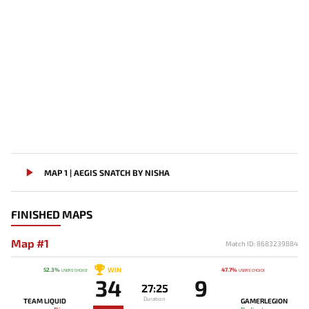
MAP 1 | AEGIS SNATCH BY NISHA
FINISHED MAPS
Map #1
Match ID: 8683239884
WIN
52.3%
47.7%
USERS' CHOICE
USERS' CHOICE
34
9
27:25
Duration
TEAM LIQUID
GAMERLEGION