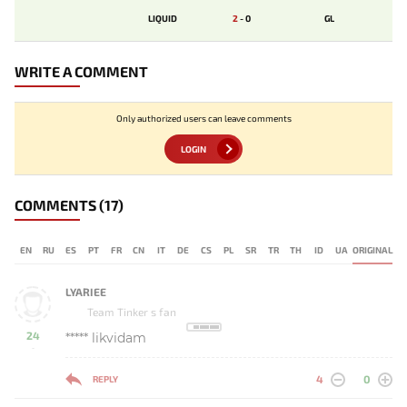
LIQUID
2
-
0
GL
WRITE A COMMENT
Only authorized users can leave comments
LOGIN
COMMENTS
(17)
EN
RU
ES
PT
FR
CN
IT
DE
CS
PL
SR
TR
TH
ID
UA
ORIGINAL
LYARIEE
Team Tinker s fan
24
***** likvidam
-
4
0
REPLY