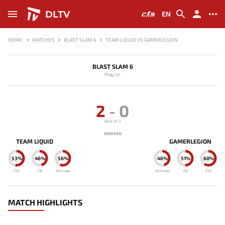
DLTV
EN
HOME
MATCHES
BLAST SLAM 6
TEAM LIQUID VS GAMERLEGION
BLAST SLAM 6
Play-In
2
-
0
Best of 3
FINISHED
TEAM LIQUID
GAMERLEGION
53%
46%
56%
46%
51%
60%
F10
FB
Winrate
Winrate
FB
F10
MATCH HIGHLIGHTS