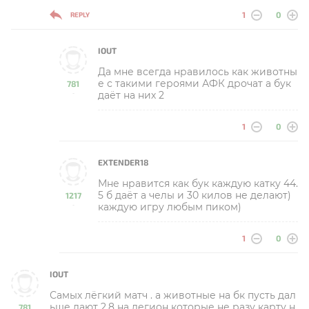
1
0
REPLY
IOUT
Да мне всегда нравилось как животны
е с такими героями АФК дрочат а бук
781
даёт на них 2
-
1
0
EXTENDER18
Мне нравится как бук каждую катку 44.
5 б даёт а челы и 30 килов не делают)
1217
каждую игру любым пиком)
-
1
0
IOUT
Самых лёгкий матч . а животные на бк пусть дал
ьше дают 2.8 на легион которые не разу карту н
781