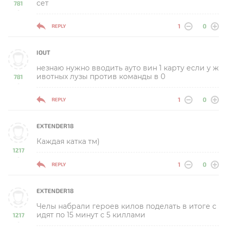
сет
781
-
1
0
REPLY
IOUT
незнаю нужно вводить ауто вин 1 карту если у ж
ивотных лузы против команды в 0
781
-
1
0
REPLY
EXTENDER18
Каждая катка тм)
1217
-
1
0
REPLY
EXTENDER18
Челы набрали героев килов поделать в итоге с
идят по 15 минут с 5 киллами
1217
-