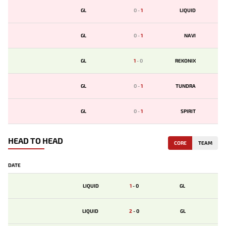
GL
0
-
1
LIQUID
GL
0
-
1
NAVI
GL
1
-
0
REKONIX
GL
0
-
1
TUNDRA
GL
0
-
1
SPIRIT
HEAD TO HEAD
CORE
TEAM
DATE
LIQUID
1
-
0
GL
LIQUID
2
-
0
GL