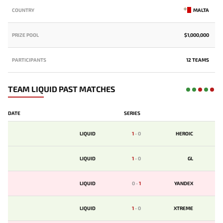
COUNTRY
MALTA
PRIZE POOL
$1,000,000
PARTICIPANTS
12 TEAMS
TEAM LIQUID PAST MATCHES
DATE
SERIES
LIQUID
1
-
0
HEROIC
LIQUID
1
-
0
GL
LIQUID
0
-
1
YANDEX
LIQUID
1
-
0
XTREME