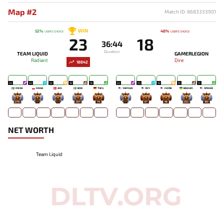
Map #2
Match ID: 8683333901
WIN
52%
48%
USERS' CHOICE
USERS' CHOICE
23
18
36:44
Duration
TEAM LIQUID
GAMERLEGION
Radiant
Dire
18842
24
24
22
18
16
22
23
19
15
17
MICKE
NISHA
ACE
BOXI
TOFU
YAMSUN
RCY
FAYDE
BIGNUM
SPEEED
278
-
-
257
74
-
67
46
253
162
NET WORTH
Team Liquid