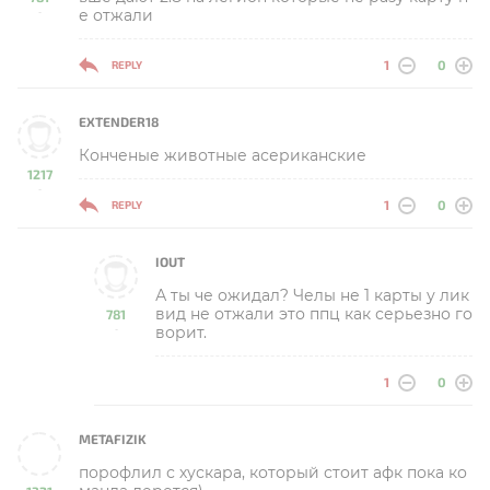
е отжали
-
1
0
REPLY
EXTENDER18
Конченые животные асериканские
1217
-
1
0
REPLY
IOUT
А ты че ожидал? Челы не 1 карты у лик
вид не отжали это ппц как серьезно го
781
ворит.
-
1
0
METAFIZIK
порофлил с хускара, который стоит афк пока ко