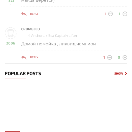
манда дерется)
1321
-
1
1
REPLY
CRUMBLED
4 Anchors + Sea Captain s fan
2006
Домой помойка , ликвид чемпион
-
1
0
REPLY
POPULAR POSTS
SHOW