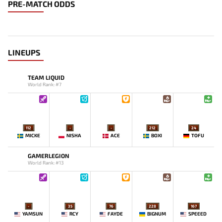
PRE-MATCH ODDS
LINEUPS
TEAM LIQUID
World Rank: #7
112
-
-
212
24
MICKE
NISHA
ACE
BOXI
TOFU
GAMERLEGION
World Rank: #13
-
35
76
228
167
YAMSUN
RCY
FAYDE
BIGNUM
SPEEED