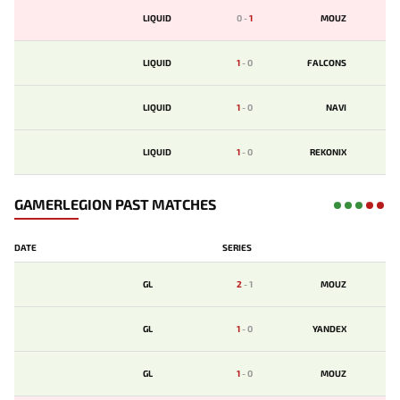
LIQUID
0
-
1
MOUZ
LIQUID
1
-
0
FALCONS
LIQUID
1
-
0
NAVI
LIQUID
1
-
0
REKONIX
GAMERLEGION PAST MATCHES
DATE
SERIES
GL
2
-
1
MOUZ
GL
1
-
0
YANDEX
GL
1
-
0
MOUZ