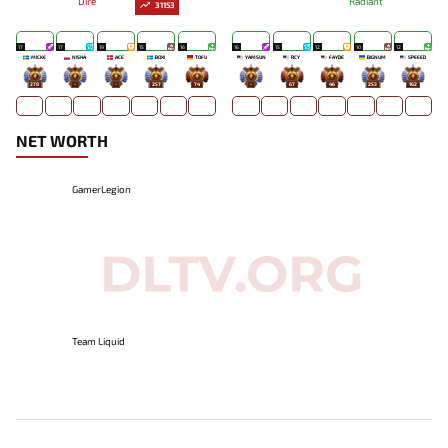
Dire
Radiant
31153
17
17
19
15
16
16
15
12
10
12
MICKE
NISHA
ACE
BOXI
TOFU
YAMSUN
RCY
FAYDE
BIGNUM
SPEEED
278
-
-
257
74
-
67
46
253
162
NET WORTH
GamerLegion
Team Liquid