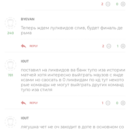
2
0
BYEVAN
Теперь ждем лулквидов слив, будет финаль де
рьма
240
-
2
1
REPLY
IOUT
поставил на ликвидов ва банк тупо иза истории
матчей хотя интересно выйграть маузов с янде
781
ксами но саосать в 0 ликвидам по кд тут некото
-
рые команды не могут выйграть других команд
тупо иза стиля
1
0
REPLY
IOUT
лягушка чет не оч заходит в доте в основном со