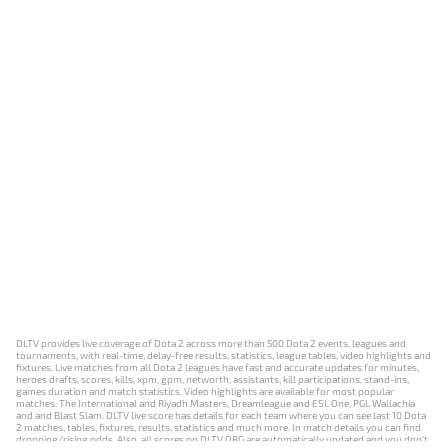
DLTV provides live coverage of Dota 2 across more than 500 Dota 2 events, leagues and
tournaments, with real-time, delay-free results, statistics, league tables, video highlights and
fixtures. Live matches from all Dota 2 leagues have fast and accurate updates for minutes,
heroes drafts, scores, kills, xpm, gpm, networth, assistants, kill participations, stand-ins,
games duration and match statistics. Video highlights are available for most popular
matches: The International and Riyadh Masters, Dreamleague and ESL One, PGL Wallachia
and and Blast Slam. DLTV live score has details for each team where you can see last 10 Dota
2 matches, tables, fixtures, results, statistics and much more. In match details you can find
dropping/rising odds. Also, all scores on DLTV.ORG are automatically updated and you don't