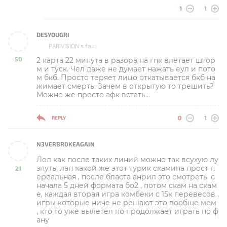
1
1
DESYOUGRI
PARIVISION s fan
50
2 карта 22 минута в разора на гпк влетает штор
-
м и туск. Чел даже не думает нажать еул и пото
м бкб. Просто теряет лицо откатывается бкб на
жимает смерть. Зачем в открытую то трешить?
Можно же просто афк встать...
0
1
REPLY
N3VERBR0KEAGAIN
Лол как после таких линий можно так всухую лу
знуть, лан какой же этот турик скамина прост н
21
ереальная , после бласта анрил это смотреть, с
-
начала 5 дней формата бо2 , потом скам на скам
е, каждая вторая игра комбеки с 15к перевесов ,
игры которые ниче не решают это вообще мем
, кто то уже вылетел но продолжает играть по ф
ану