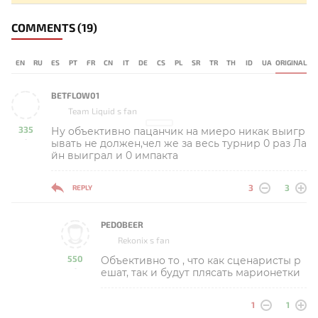
COMMENTS
(19)
EN
RU
ES
PT
FR
CN
IT
DE
CS
PL
SR
TR
TH
ID
UA
ORIGINAL
BETFLOW01
Team Liquid s fan
335
Ну объективно пацанчик на миеро никак выигр
-
ывать не должен,чел же за весь турнир 0 раз Ла
йн выиграл и 0 импакта
3
3
REPLY
PEDOBEER
Rekonix s fan
550
Объективно то , что как сценаристы р
-
ешат, так и будут плясать марионетки
1
1