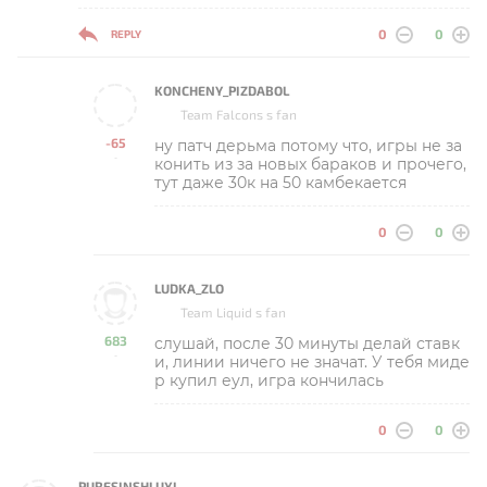
0
0
REPLY
KONCHENY_PIZDABOL
Team Falcons s fan
-65
ну патч дерьма потому что, игры не за
-
конить из за новых бараков и прочего,
тут даже 30к на 50 камбекается
0
0
LUDKA_ZLO
Team Liquid s fan
683
слушай, после 30 минуты делай ставк
-
и, линии ничего не значат. У тебя миде
р купил еул, игра кончилась
0
0
PURESINSHLUXI