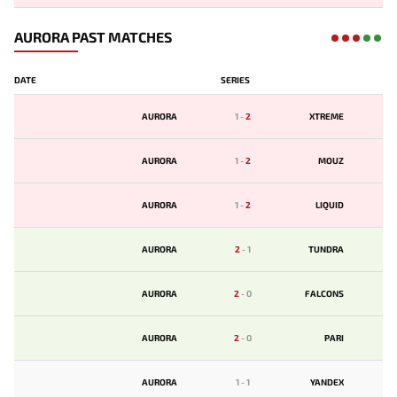
AURORA PAST MATCHES
DATE
SERIES
AURORA
1
-
2
XTREME
AURORA
1
-
2
MOUZ
AURORA
1
-
2
LIQUID
AURORA
2
-
1
TUNDRA
AURORA
2
-
0
FALCONS
AURORA
2
-
0
PARI
AURORA
1
-
1
YANDEX