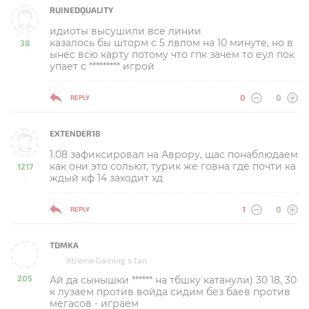
RUINEDQUALITY
идиоты высушили все линии
казалось бы шторм с 5 лвлом на 10 минуте, но в
38
ынес всю карту потому что гпк зачем то еул пок
-
упает с ********* игрой
0
0
REPLY
EXTENDER18
1.08 зафиксировал на Аврору, щас понаблюдаем
как они это сольют, турик же говна где почти ка
1217
ждый кф 14 заходит хд
-
1
0
REPLY
TDMKA
Xtreme Gaming s fan
205
Ай да сынышки ****** на тбшку катанули) 30 18, 30
-
к лузаем против войда сидим без баев против
мегасов - играем