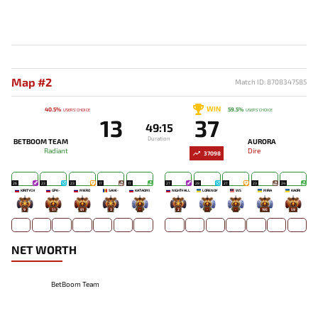
Map #2
Match ID: 8708347585
WIN
40.5%
59.5%
USERS' CHOICE
USERS' CHOICE
13
37
49:15
Duration
BETBOOM TEAM
AURORA
Radiant
Dire
37098
26
23
23
17
17
27
28
27
23
24
KIRITYCH
GPK~
MIERO`
SAVE-
KATAOMI`
NIGHTFALL
LORENOF
WS
MIRA
KAORI
9
51
81
3
-
2
-
-
195
59
NET WORTH
BetBoom Team