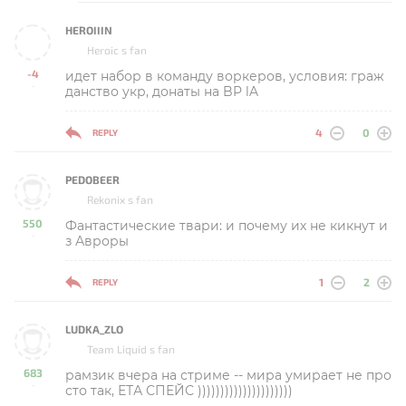
HEROIIIN
Heroic s fan
-4
идет набор в команду воркеров, условия: граж
-
данство укр, донаты на BP lA
4
0
REPLY
PEDOBEER
Rekonix s fan
550
Фантастические твари: и почему их не кикнут и
-
з Авроры
1
2
REPLY
LUDKA_ZLO
Team Liquid s fan
683
рамзик вчера на стриме -- мира умирает не про
-
сто так, ЕТА СПЕЙС )))))))))))))))))))))