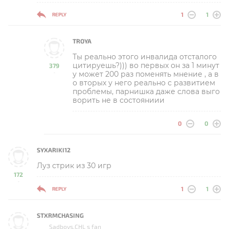
1
1
REPLY
TROYA
Ты реально этого инвалида отсталого
цитируешь?))) во первых он за 1 минут
379
у может 200 раз поменять мнение , а в
-
о вторых у него реально с развитием
проблемы, парнишка даже слова выго
ворить не в состояниии
0
0
SYXARIKI12
Луз стрик из 30 игр
172
-
1
1
REPLY
STXRMCHASING
Sadboys.CHL s fan