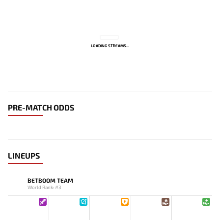
LOADING STREAMS...
PRE-MATCH ODDS
LINEUPS
BETBOOM TEAM
World Rank: #3