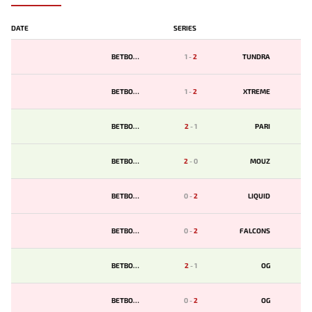
DATE
SERIES
BETBOOM
1
-
2
TUNDRA
BETBOOM
1
-
2
XTREME
BETBOOM
2
-
1
PARI
BETBOOM
2
-
0
MOUZ
BETBOOM
0
-
2
LIQUID
BETBOOM
0
-
2
FALCONS
BETBOOM
2
-
1
OG
BETBOOM
0
-
2
OG