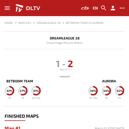
DLTV
EN
HOME
MATCHES
DREAMLEAGUE 28
BETBOOM TEAM VS AURORA
DREAMLEAGUE 28
Group Stage (Round-Robin)
1
-
2
Best of 3
FINISHED
BETBOOM TEAM
AURORA
61%
57%
61%
59%
54%
55%
F10
FB
Winrate
Winrate
FB
F10
FINISHED MAPS
Map #1
Match ID: 8708294079