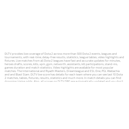
DLTV provides live coverage of Dota 2 across more than 500 Dota 2 events, leagues and
tournaments, with real-time, delay-free results, statistics, league tables, video highlights and
fixtures. Live matches from all Dota 2 leagues have fast and accurate updates for minutes,
heroes drafts, scores, kills, xpm, gpm, networth, assistants, kill participations, stand-ins,
games duration and match statistics. Video highlights are available for most popular
matches: The International and Riyadh Masters, Dreamleague and ESL One, PGL Wallachia
and and Blast Slam. DLTV live score has details for each team where you can see last 10 Dota
2 matches, tables, fixtures, results, statistics and much more. In match details you can find
dropping/rising odds. Also, all scores on DLTV.ORG are automatically updated and you don't
need to refresh it manually.
NEWS
MATCHES
RESULTS
EVENTS
CONTACTS
18+
Privacy Policy
Terms of Use
Cookie Policy
Offer and Contract
Payment unsubscribe