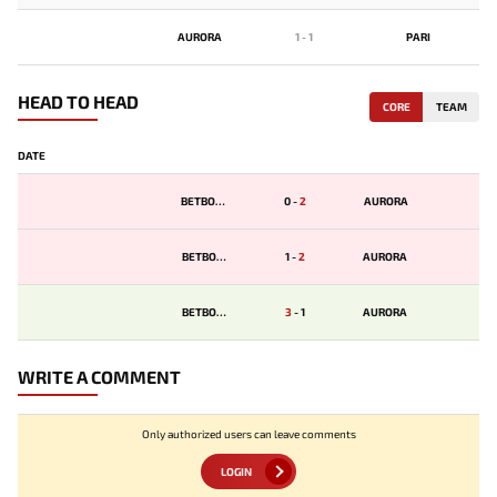
AURORA
1
-
1
PARI
HEAD TO HEAD
CORE
TEAM
DATE
BETBOOM
0
-
2
AURORA
BETBOOM
1
-
2
AURORA
BETBOOM
3
-
1
AURORA
WRITE A COMMENT
Only authorized users can leave comments
LOGIN