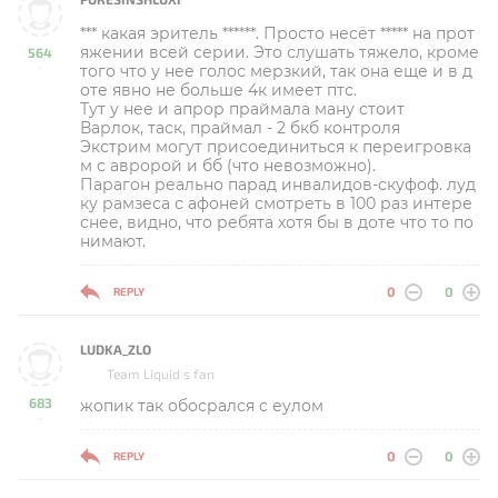
*** какая эритель ******. Просто несёт ***** на прот
яжении всей серии. Это слушать тяжело, кроме
564
того что у нее голос мерзкий, так она еще и в д
-
оте явно не больше 4к имеет птс.
Тут у нее и апрор праймала ману стоит
Варлок, таск, праймал - 2 бкб контроля
Экстрим могут присоединиться к переигровка
м с авророй и бб (что невозможно).
Парагон реально парад инвалидов-скуфоф. луд
ку рамзеса с афоней смотреть в 100 раз интере
снее, видно, что ребята хотя бы в доте что то по
нимают.
0
0
REPLY
LUDKA_ZLO
Team Liquid s fan
683
жопик так обосрался с еулом
-
0
0
REPLY