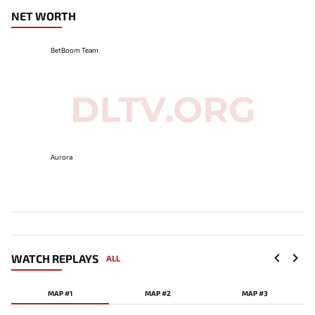
NET WORTH
BetBoom Team
Aurora
WATCH REPLAYS
ALL
MAP #1
MAP #2
MAP #3