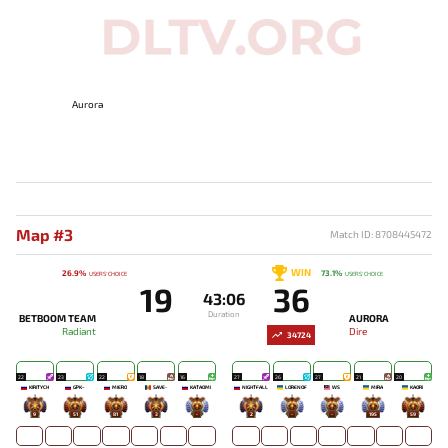
Aurora
Map #3
Match ID: 8708445472
WIN
26.9%
73.1%
USERS' CHOICE
USERS' CHOICE
19
36
43:06
Duration
BETBOOM TEAM
AURORA
Radiant
Dire
34724
22
23
22
18
16
27
26
27
21
20
KIRITYCH
GPK~
MIERO`
SAVE-
KATAOMI`
NIGHTFALL
LORENOF
WS
MIRA
KAORI
9
51
81
3
-
2
-
-
195
59