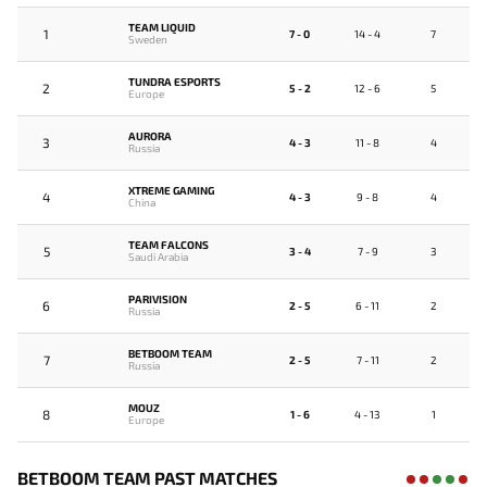
TEAM LIQUID
1
7 - 0
14 - 4
7
Sweden
TUNDRA ESPORTS
2
5 - 2
12 - 6
5
Europe
AURORA
3
4 - 3
11 - 8
4
Russia
XTREME GAMING
4
4 - 3
9 - 8
4
China
TEAM FALCONS
5
3 - 4
7 - 9
3
Saudi Arabia
PARIVISION
6
2 - 5
6 - 11
2
Russia
BETBOOM TEAM
7
2 - 5
7 - 11
2
Russia
MOUZ
8
1 - 6
4 - 13
1
Europe
BETBOOM TEAM PAST MATCHES