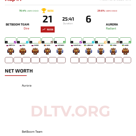
WIN
70.4%
29.6%
USERS' CHOICE
USERS' CHOICE
21
6
25:41
Duration
BETBOOM TEAM
AURORA
Dire
Radiant
16056
19
17
16
13
12
15
15
15
11
10
KIRITYCH
GPK~
MIERO`
SAVE-
KATAOMI`
NIGHTFALL
LORENOF
WS
MIRA
KAORI
9
51
81
3
-
2
-
-
195
59
NET WORTH
Aurora
BetBoom Team