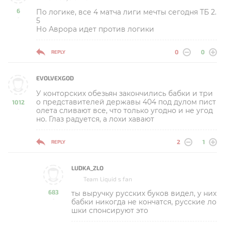
6
По логике, все 4 матча лиги мечты сегодня ТБ 2.
-
5
Но Аврора идет против логики
0
0
REPLY
EVOLVEXGOD
У конторских обезьян закончились бабки и три
о представителей державы 404 под дулом пист
1012
олета сливают все, что только угодно и не угод
-
но. Глаз радуется, а лохи хавают
2
1
REPLY
LUDKA_ZLO
Team Liquid s fan
683
ты выручку русских буков видел, у них
-
бабки никогда не кончатся, русские ло
шки спонсируют это