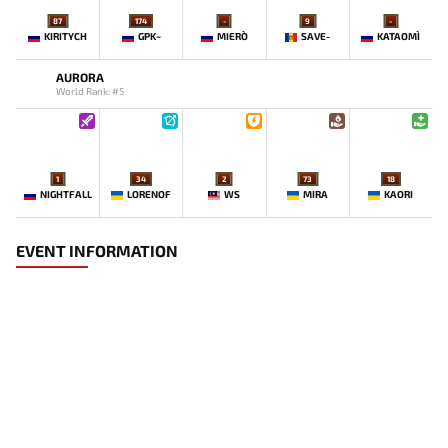
87
174
-
9
-
KIRITYCH
GPK~
MIERO`
SAVE-
KATAOMI`
AURORA
World Rank: #5
1
34
2
73
18
NIGHTFALL
LORENOF
WS
MIRA
KAORI
EVENT INFORMATION