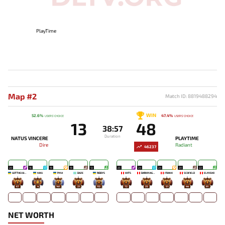
PlayTime
Map #2
Match ID: 8819488294
WIN
52.6%
47.4%
USERS' CHOICE
USERS' CHOICE
13
48
38:57
Duration
NATUS VINCERE
PLAYTIME
Dire
Radiant
46237
20
16
19
19
13
25
24
24
20
22
GOTTHEJUICE
NIKU
PMA
DAZE
RIDDYS
WITS
DARKMAGO♡
FRANK
SCOFIELD
ELMISHO
67
4
141
21
113
72
25
51
44
91
NET WORTH