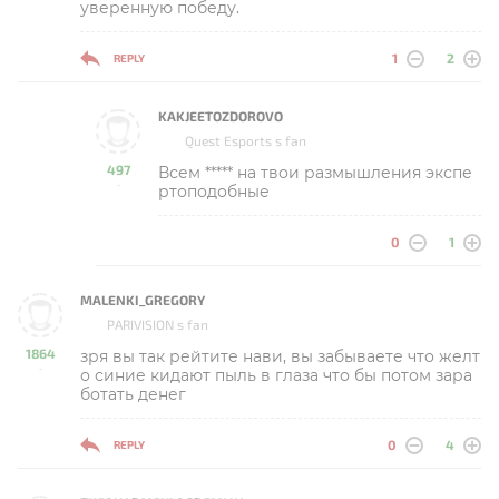
уверенную победу.
1
2
REPLY
KAKJEETOZDOROVO
Quest Esports s fan
497
Всем ***** на твои размышления экспе
-
ртоподобные
0
1
MALENKI_GREGORY
PARIVISION s fan
1864
зря вы так рейтите нави, вы забываете что желт
-
о синие кидают пыль в глаза что бы потом зара
ботать денег
0
4
REPLY