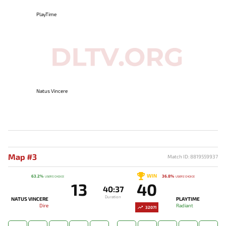
PlayTime
Natus Vincere
Map #3
Match ID: 8819559937
WIN
63.2%
36.8%
USERS' CHOICE
USERS' CHOICE
13
40
40:37
Duration
NATUS VINCERE
PLAYTIME
Dire
Radiant
32071