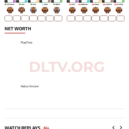
20
20
21
14
14
26
25
21
21
21
GOTTHEJUICE
NIKU
PMA
DAZE
RIDDYS
WITS
DARKMAGO♡
FRANK
SCOFIELD
ELMISHO
67
4
141
21
113
72
25
51
44
91
NET WORTH
PlayTime
Natus Vincere
WATCH REPLAYS
ALL