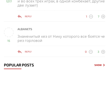
и во всех трёх играх, в одной комбекает, другие
1217
две лузает)
-
1
7
REPLY
ALBANETS
Знаменитый кез от Нику которого все боятся че
рез горловой
15
-
0
3
REPLY
POPULAR POSTS
SHOW