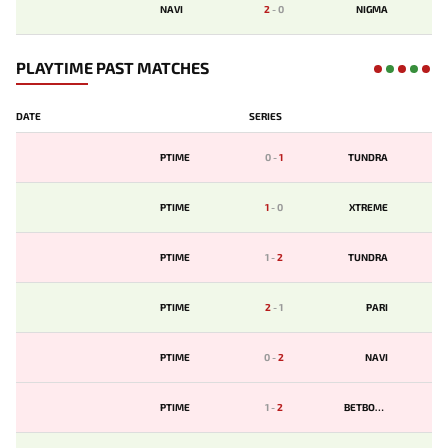
NAVI
2
-
0
NIGMA
PLAYTIME PAST MATCHES
DATE
SERIES
PTIME
0
-
1
TUNDRA
PTIME
1
-
0
XTREME
PTIME
1
-
2
TUNDRA
PTIME
2
-
1
PARI
PTIME
0
-
2
NAVI
PTIME
1
-
2
BETBOOM