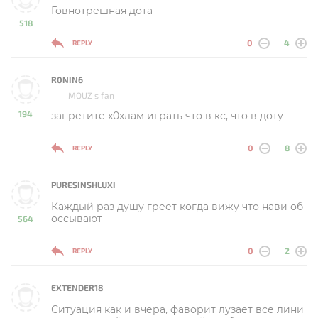
Говнотрешная дота
518
-
0
4
REPLY
R0NIN6
MOUZ s fan
194
запретите x0хлам играть что в кс, что в доту
-
0
8
REPLY
PURESINSHLUXI
Каждый раз душу греет когда вижу что нави об
оссывают
564
-
0
2
REPLY
EXTENDER18
Ситуация как и вчера, фаворит лузает все лини