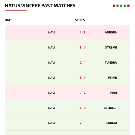
NATUS VINCERE PAST MATCHES
DATE
SERIES
NAVI
1
-
2
AURORA
NAVI
2
-
0
XTREME
NAVI
2
-
1
TUNDRA
NAVI
2
-
0
PTIME
NAVI
0
-
2
PARI
NAVI
2
-
0
BETBOOM
NAVI
2
-
1
REKONIX