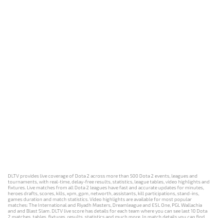
DLTV provides live coverage of Dota 2 across more than 500 Dota 2 events, leagues and
tournaments, with real-time, delay-free results, statistics, league tables, video highlights and
fixtures. Live matches from all Dota 2 leagues have fast and accurate updates for minutes,
heroes drafts, scores, kills, xpm, gpm, networth, assistants, kill participations, stand-ins,
games duration and match statistics. Video highlights are available for most popular
matches: The International and Riyadh Masters, Dreamleague and ESL One, PGL Wallachia
and and Blast Slam. DLTV live score has details for each team where you can see last 10 Dota
2 matches, tables, fixtures, results, statistics and much more. In match details you can find