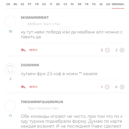
EN
RU
ES
PT
FR
CN
IT
DE
CS
PL
SR
TR
TH
ID
UA
ORIGINAL
SKIDANMOMENT
BetBoom Team s fan
10
ну тут нави победа изи да мвабанк алл можно с
-
тавить да
3
2
REPLY
ZIGOSHINN
лутаем фри 2.5 кэф в моем ** канале
2
-
1
0
REPLY
THE0HARMFUL0GREMLIN
Team Falcons s fan
11
Обе команды играют не чисто, при том что по х
-
оду турика поднабрали форму. Думаю по карте
каждая возьмет. И на последней Нави сделают