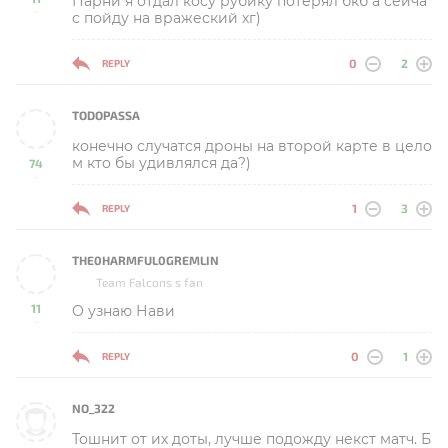
Парни я отдал косу рубику потерял бкб а сейча
-
с пойду на вражеский хг)
0
2
REPLY
TODOPASSA
конечно случатся дроны на второй карте в цело
м кто бы удивлялся да?)
74
-
1
3
REPLY
THE0HARMFUL0GREMLIN
Team Falcons s fan
11
О узнаю Нави
-
0
1
REPLY
NO_322
Тошнит от их доты, лучше подожду некст матч. Б