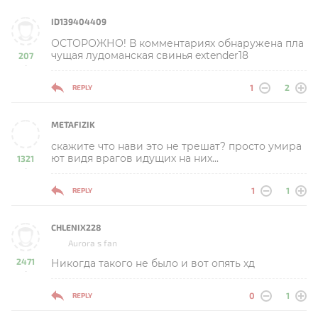
ID139404409
ОСТОРОЖНО! В комментариях обнаружена пла
чущая лудоманская свинья extender18
207
-
1
2
REPLY
METAFIZIK
скажите что нави это не трешат? просто умира
ют видя врагов идущих на них...
1321
-
1
1
REPLY
CHLENIX228
Aurora s fan
2471
Никогда такого не было и вот опять хд
-
0
1
REPLY