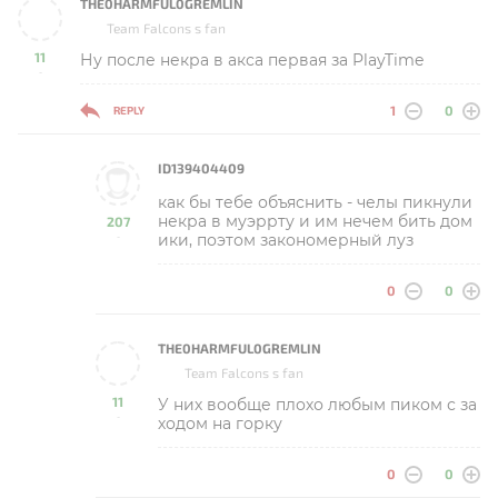
THE0HARMFUL0GREMLIN
Team Falcons s fan
11
Ну после некра в акса первая за PlayTime
-
1
0
REPLY
ID139404409
как бы тебе объяснить - челы пикнули
некра в муэррту и им нечем бить дом
207
ики, поэтом закономерный луз
-
0
0
THE0HARMFUL0GREMLIN
Team Falcons s fan
11
У них вообще плохо любым пиком с за
-
ходом на горку
0
0