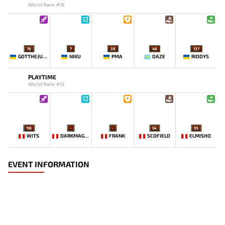
World Rank: #16
76
7
38
46
137
GOTTHEJUICE
NIKU
PMA
DAZE
RIDDYS
PLAYTIME
World Rank: #12
118
-
-
54
95
WITS
DARKMAGO♡
FRANK
SCOFIELD
ELMISHO
EVENT INFORMATION