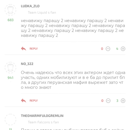
LUDKA_ZLO
Team Liquid s fan
683
ненавижу парашу 2 ненавижу парашу 2 ненави
-
жу парашу 2 ненавижу парашу 2 ненавижу пара
шу 2 ненавижу парашу 2 ненавижу парашу 2 не
навижу парашу 2
0
4
REPLY
NO_322
Очень надеюсь что всех этих актером ждет одна
участь, одних мобилизуют и в е ба до прилит бп
941
ла, а других перуанская мафия вырежет зато чт
-
о много знают
0
3
REPLY
THE0HARMFUL0GREMLIN
Team Falcons s fan
11