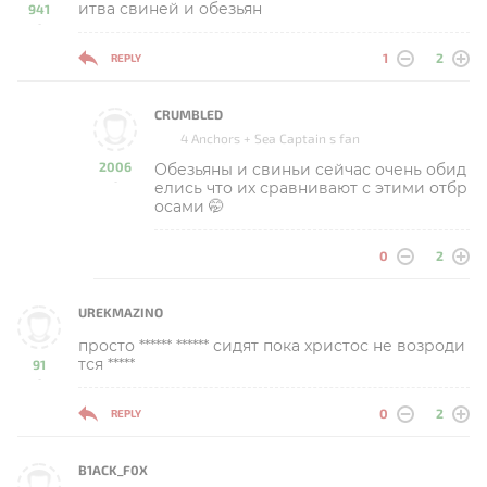
итва свиней и обезьян
941
-
1
2
REPLY
CRUMBLED
4 Anchors + Sea Captain s fan
2006
Обезьяны и свиньи сейчас очень обид
-
елись что их сравнивают с этими отбр
осами 🤭
0
2
UREKMAZINO
просто ****** ****** сидят пока христос не возроди
тся *****
91
-
0
2
REPLY
B1ACK_F0X