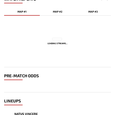
MAP #1
MAP #2
MAP #3
LOADING STREAMS...
PRE-MATCH ODDS
LINEUPS
NATUS VINCERE