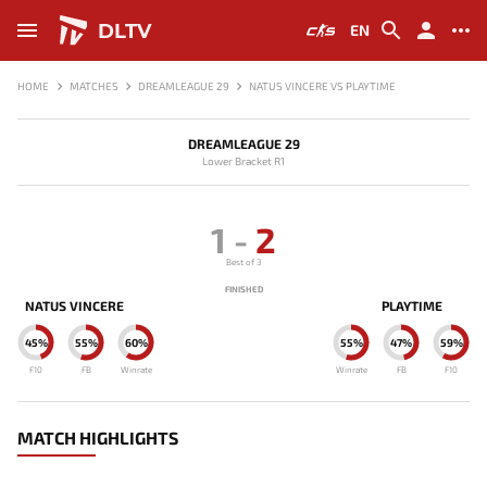
DLTV
EN
HOME
MATCHES
DREAMLEAGUE 29
NATUS VINCERE VS PLAYTIME
DREAMLEAGUE 29
Lower Bracket R1
1
-
2
Best of 3
FINISHED
NATUS VINCERE
PLAYTIME
45%
55%
60%
55%
47%
59%
F10
FB
Winrate
Winrate
FB
F10
MATCH HIGHLIGHTS