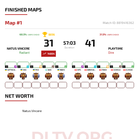
FINISHED MAPS
Map #1
Match ID: 8819416362
WIN
68.5%
31.5%
USERS' CHOICE
USERS' CHOICE
31
41
57:03
Duration
NATUS VINCERE
PLAYTIME
Radiant
Dire
14804
28
29
26
24
26
29
28
27
24
25
GOTTHEJUICE
NIKU
PMA
DAZE
RIDDYS
WITS
DARKMAGO♡
FRANK
SCOFIELD
ELMISHO
67
4
141
21
113
72
25
51
44
91
NET WORTH
Natus Vincere