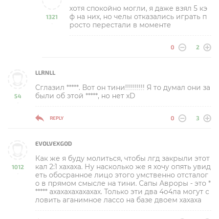
хотя спокойно могли, я даже взял 5 кэ
ф на них, но челы отказались играть п
1321
росто перестали в моменте
-
0
2
LLRNLL
Сглазил *****. Вот он тини!!!!!!!!!! Я то думал они за
были об этой *****, но нет xD
54
-
0
3
REPLY
EVOLVEXGOD
Как же я буду молиться, чтобы лгд закрыли этот
кал 2:1 хахаха. Ну насколько же я хочу опять увид
1012
еть обосранное лицо этого умственно отсталог
-
о в прямом смысле на тини. Сапы Авроры - это *
***** ахахахахахахах. Только эти два 4o4ла могут с
ловить аганимное лассо на базе двоем хахаха