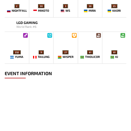
2
30
3
38
25
NIGHTFALL
MIKOTO
WS
MIRA
KAORI
LGD GAMING
World Rank: #6
252
11
27
61
81
YUMA
TAILUNG
WISPER
THIOLICOR
KJ
EVENT INFORMATION