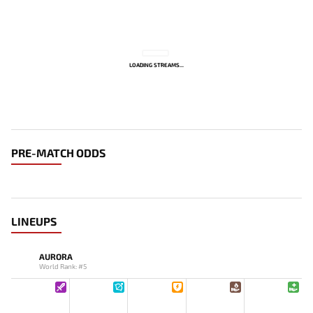
LOADING STREAMS...
PRE-MATCH ODDS
LINEUPS
AURORA
World Rank: #5