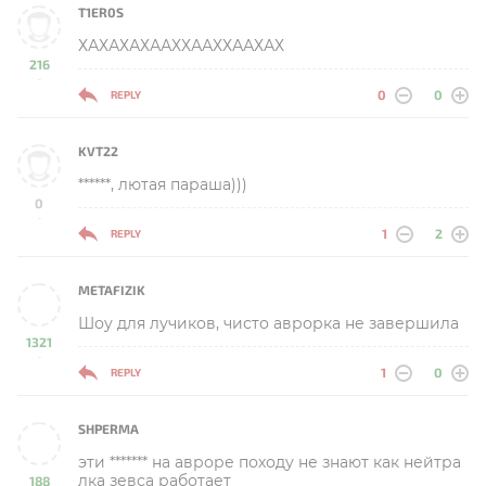
T1ER0S
ХАХАХАХААХХААХХААХАХ
216
-
0
0
REPLY
KVT22
******, лютая параша)))
0
-
1
2
REPLY
METAFIZIK
Шоу для лучиков, чисто аврорка не завершила
1321
-
1
0
REPLY
SHPERMA
эти ******* на авроре походу не знают как нейтра
лка зевса работает
188