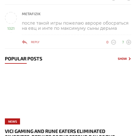
METAFIZIK
после такой игры пожелаю авроре обосраться
на евц и инте по максимуму сыны дерьма
1321
-
0
7
REPLY
POPULAR POSTS
SHOW
NEWS
VICI GAMING AND RUNE EATERS ELIMINATED