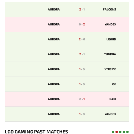
AURORA
2
-
1
FALCONS
AURORA
0
-
2
YANDEX
AURORA
2
-
0
LIQUID
AURORA
2
-
1
TUNDRA
AURORA
1
-
0
XTREME
AURORA
1
-
0
OG
AURORA
0
-
1
PARI
AURORA
1
-
0
YANDEX
LGD GAMING PAST MATCHES