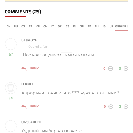
COMMENTS
(25)
EN
RU
ES
PT
FR
CN
IT
DE
CS
PL
SR
TR
TH
ID
UA
ORIGINAL
BEDABYR
0bami s fan
67
Щас как залуиаем , ммммммммм
-
0
0
REPLY
LLRNLL
Аврорычи поняли, что ***** нужен этот тини?
54
-
0
2
REPLY
ONSLAUGHT
Худший тимбер на планете