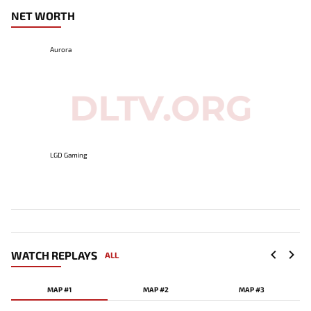
NET WORTH
Aurora
LGD Gaming
WATCH REPLAYS
ALL
MAP #1
MAP #2
MAP #3