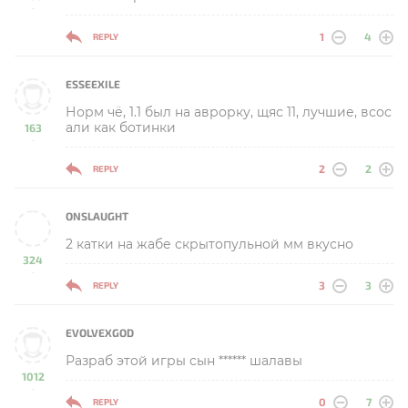
-
1
4
REPLY
ESSEEXILE
Норм чё, 1.1 был на аврорку, щяс 11, лучшие, всос
али как ботинки
163
-
2
2
REPLY
ONSLAUGHT
2 катки на жабе скрытопульной мм вкусно
324
-
3
3
REPLY
EVOLVEXGOD
Разраб этой игры сын ****** шалавы
1012
-
0
7
REPLY