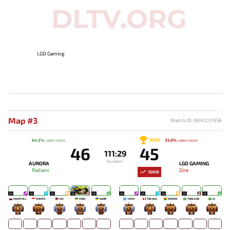
LGD Gaming
Map #3
Match ID: 8841231956
WIN
64.2%
35.8%
USERS' CHOICE
USERS' CHOICE
46
45
111:29
Duration
AURORA
LGD GAMING
Radiant
Dire
70919
30
30
30
30
30
30
30
30
30
30
NIGHTFALL
MIKOTO
WS
MIRA
KAORI
YUMA
TAILUNG
WISPER
THIOLICOR
KJ
10
71
-
170
-
167
4
18
46
95