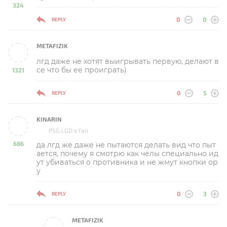
324
-
0
0
REPLY
METAFIZIK
лгд даже не хотят выигрывать первую, делают в
се что бы ее проиграть)
1321
-
0
5
REPLY
KINARIN
PSG.LGD s fan
686
да лгд же даже не пытаются делать вид что пыт
-
ается, почему я смотрю как челы специально ид
ут убиваться о противника и не жмут кнопки ор
у
0
3
REPLY
METAFIZIK