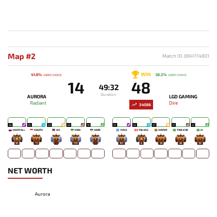
Map #2
Match ID: 8841114801
WIN
41.8%
58.2%
USERS' CHOICE
USERS' CHOICE
14
48
49:32
Duration
AURORA
LGD GAMING
Radiant
Dire
34086
26
25
24
20
19
27
25
27
21
21
NIGHTFALL
MIKOTO
WS
MIRA
KAORI
YUMA
TAILUNG
WISPER
THIOLICOR
KJ
10
71
-
170
-
167
4
18
46
95
NET WORTH
Aurora