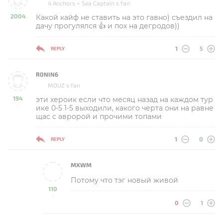
4 Anchors + Sea Captain s fan
2004
Какой кайф не ставить на это гавно) съездил на
-
дачу прогулялся 👍 и пох на дегродов))
1
5
REPLY
R0NIN6
MOUZ s fan
194
эти хероик если что месяц назад на каждом тур
-
ике 0-5 1-5 выходили, какого черта они на равне
щас с авророй и прочими топами
1
0
REPLY
MXWM
Потому что тэг новый живой
110
-
0
1