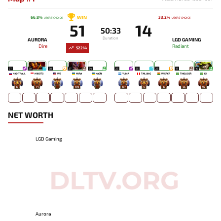
WIN
66.8%
33.2%
USERS' CHOICE
USERS' CHOICE
51
14
50:33
Duration
AURORA
LGD GAMING
Dire
Radiant
52214
27
28
28
27
24
25
25
26
17
16
NIGHTFALL
MIKOTO
WS
MIRA
KAORI
YUMA
TAILUNG
WISPER
THIOLICOR
KJ
10
71
-
170
-
167
4
18
46
95
NET WORTH
LGD Gaming
Aurora