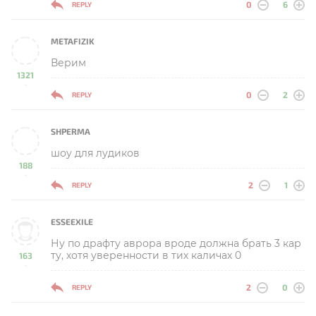
0
6
REPLY
METAFIZIK
Верим
1321
-
0
2
REPLY
SHPERMA
шоу для лудиков
188
-
2
1
REPLY
ESSEEXILE
Ну по драфту аврора вроде должна брать 3 кар
ту, хотя уверенности в тих каличах 0
163
-
2
0
REPLY