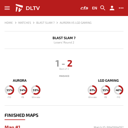
DLTV
EN
HOME
MATCHES
BLAST SLAM 7
AURORA VS LGD GAMING
BLAST SLAM 7
Losers' Round 2
1
-
2
Best of 3
FINISHED
AURORA
LGD GAMING
55%
54%
59%
61%
55%
46%
F10
FB
Winrate
Winrate
FB
F10
FINISHED MAPS
Map #1
Match ID: 8840984097