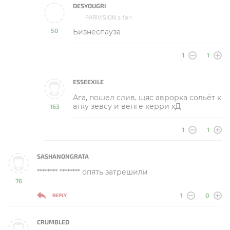
DESYOUGRI
PARIVISION s fan
50
Бизнеспауза
-
1
1
ESSEEXILE
Ага, пошел слив, щяс аврорка сольёт к
атку зевсу и венге керри хД
163
-
1
1
SASHANONGRATA
******** ******** опять затрешили
76
-
1
0
REPLY
CRUMBLED