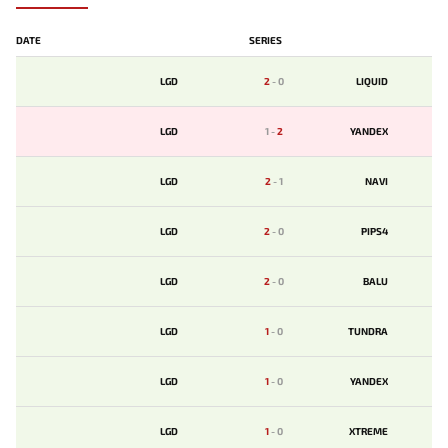
DATE
SERIES
LGD
2
-
0
LIQUID
LGD
1
-
2
YANDEX
LGD
2
-
1
NAVI
LGD
2
-
0
PIPS4
LGD
2
-
0
BALU
LGD
1
-
0
TUNDRA
LGD
1
-
0
YANDEX
LGD
1
-
0
XTREME