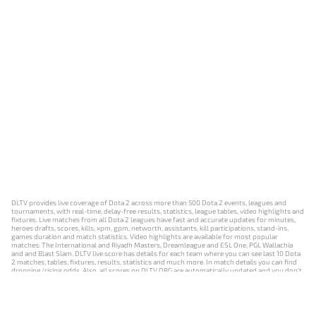
DLTV provides live coverage of Dota 2 across more than 500 Dota 2 events, leagues and
tournaments, with real-time, delay-free results, statistics, league tables, video highlights and
fixtures. Live matches from all Dota 2 leagues have fast and accurate updates for minutes,
heroes drafts, scores, kills, xpm, gpm, networth, assistants, kill participations, stand-ins,
games duration and match statistics. Video highlights are available for most popular
matches: The International and Riyadh Masters, Dreamleague and ESL One, PGL Wallachia
and and Blast Slam. DLTV live score has details for each team where you can see last 10 Dota
2 matches, tables, fixtures, results, statistics and much more. In match details you can find
dropping/rising odds. Also, all scores on DLTV.ORG are automatically updated and you don't
need to refresh it manually.