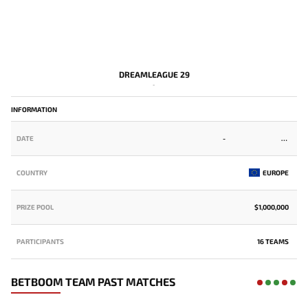
DREAMLEAGUE 29
-
INFORMATION
DATE
-
COUNTRY
EUROPE
PRIZE POOL
$1,000,000
PARTICIPANTS
16 TEAMS
BETBOOM TEAM PAST MATCHES