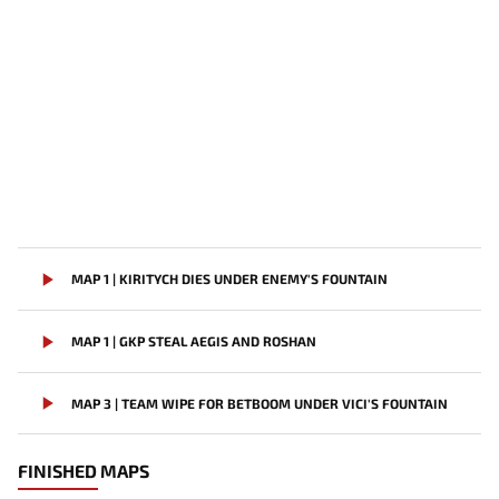
MAP 1 | KIRITYCH DIES UNDER ENEMY'S FOUNTAIN
MAP 1 | GKP STEAL AEGIS AND ROSHAN
MAP 3 | TEAM WIPE FOR BETBOOM UNDER VICI'S FOUNTAIN
FINISHED MAPS