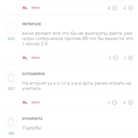
2
2
REPLY
METAFIZIK
вичи делают всё что бы не выиграть) дайте уже
норм соперников против бб что бы вынести это
1321
т мусор 2 0
-
1
1
REPLY
EXTENDER18
На второй уз к о гл а з ы е ауты резко играть на
учились
1217
-
1
4
REPLY
SYXARIKI12
Ущербы
169
-