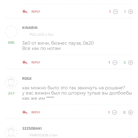
-
1
1
REPLY
KINARIN
PSG.LGD s fan
686
3в0 от вичи, бизнес пауза, 0в20
-
Всё как по нотам
1
3
REPLY
ROGE
как можно было это так закинуть на рошане?
у вас вижен был по шторму тупые вы долбоебы
247
как же им *****
-
1
0
REPLY
322SOBAKI
PARIVISION s fan