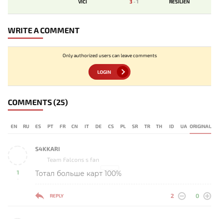
VICI
3
-
1
RESILIEN
WRITE A COMMENT
Only authorized users can leave comments
LOGIN
COMMENTS
(25)
EN
RU
ES
PT
FR
CN
IT
DE
CS
PL
SR
TR
TH
ID
UA
ORIGINAL
S4KKARI
Team Falcons s fan
1
Тотал больше карт 100%
-
2
0
REPLY