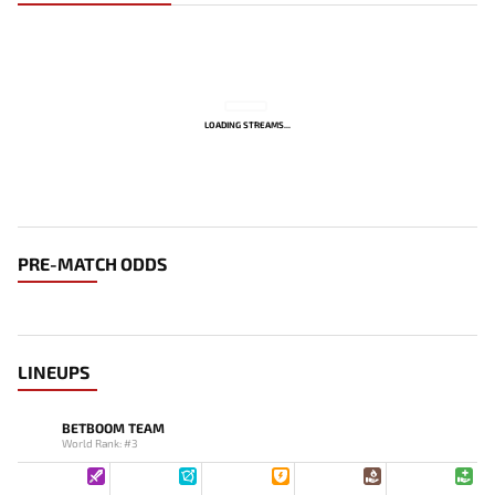
LOADING STREAMS...
PRE-MATCH ODDS
LINEUPS
BETBOOM TEAM
World Rank: #3