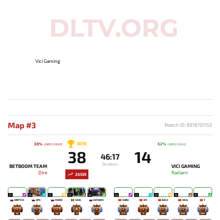
Vici Gaming
Map #3
Match ID: 8818701153
WIN
38%
62%
USERS' CHOICE
USERS' CHOICE
38
14
46:17
Duration
BETBOOM TEAM
VICI GAMING
Dire
Radiant
26559
27
26
27
23
20
24
23
22
16
15
KIRITYCH
GPK~
MIERO`
SAVE-
KATAOMI`
SHIRO
XM
BACH
XINQ
Y`
43
-
50
9
-
275
11
347
560
264