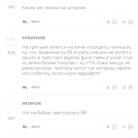
393
Какая же свинья на шторме
-
0
0
REPLY
EVOLVEXGOD
На третьей хочется на вичи посидеть, чуечка ес
ть, что червячки из бб играть совсем не хотят) к
1012
орыто в трех ласт файтах фулл тайм в роле стоя
-
л) зачем блинк покупал - хз. ГПК тоже мясцо пе
рвоклассное, поэтому могут тут китаезы оформ
ить побелку, если норм задрафтят
0
0
REPLY
METAFIZIK
гпк на бабке, наигрались бб
1321
-
0
0
REPLY