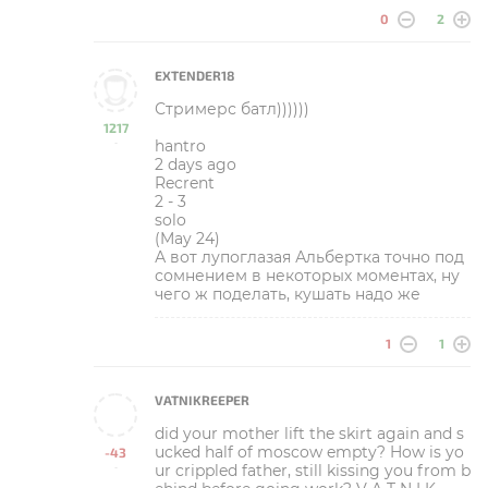
0
2
EXTENDER18
Стримерс батл))))))
1217
hantro
-
2 days ago
Recrent
2 - 3
solo
(May 24)
А вот лупоглазая Альбертка точно под
сомнением в некоторых моментах, ну
чего ж поделать, кушать надо же
1
1
VATNIKREEPER
did your mother lift the skirt again and s
ucked half of moscow empty? How is yo
-43
ur crippled father, still kissing you from b
-