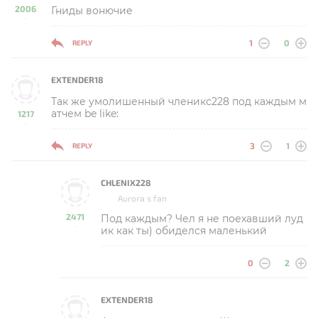
2006
Гниды вонючие
-
1
0
REPLY
EXTENDER18
Так же умолишенный членикс228 под каждым м
атчем be like:
1217
-
3
1
REPLY
CHLENIX228
Aurora s fan
2471
Под каждым? Чел я не поехавший луд
-
ик как ты) обиделся маленький
0
2
EXTENDER18