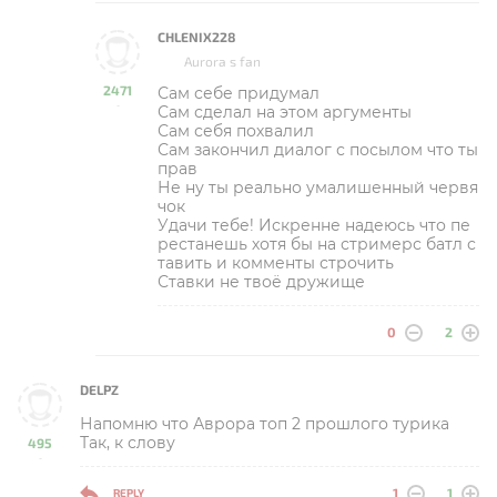
CHLENIX228
Aurora s fan
2471
Сам себе придумал
-
Сам сделал на этом аргументы
Сам себя похвалил
Сам закончил диалог с посылом что ты
прав
Не ну ты реально умалишенный червя
чок
Удачи тебе! Искренне надеюсь что пе
рестанешь хотя бы на стримерс батл с
тавить и комменты строчить
Ставки не твоё дружище
0
2
DELPZ
Напомню что Аврора топ 2 прошлого турика
Так, к слову
495
-
1
1
REPLY