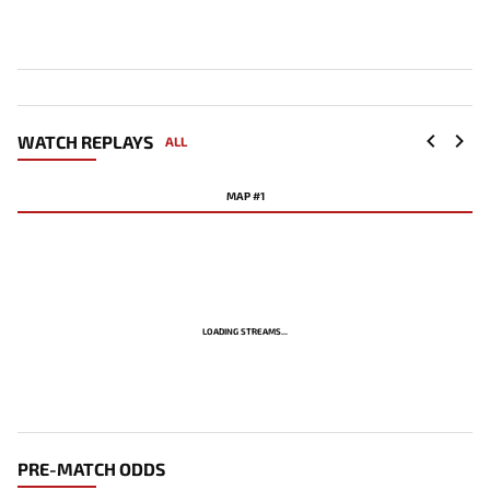
WATCH REPLAYS
ALL
MAP #1
LOADING STREAMS...
PRE-MATCH ODDS