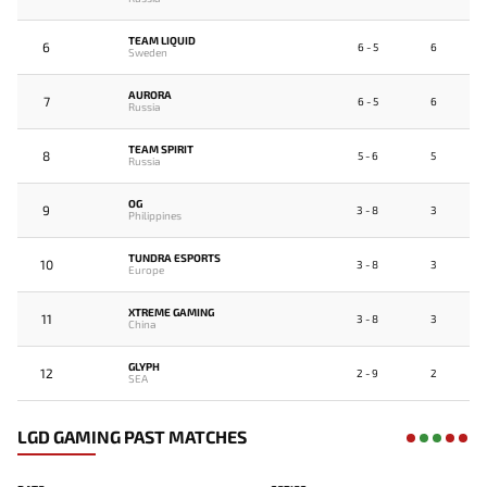
TEAM LIQUID
6
6 - 5
6
Sweden
AURORA
7
6 - 5
6
Russia
TEAM SPIRIT
8
5 - 6
5
Russia
OG
9
3 - 8
3
Philippines
TUNDRA ESPORTS
10
3 - 8
3
Europe
XTREME GAMING
11
3 - 8
3
China
GLYPH
12
2 - 9
2
SEA
LGD GAMING PAST MATCHES