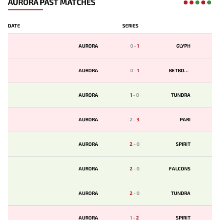
AURORA PAST MATCHES
DATE
SERIES
AURORA
0
-
1
GLYPH
AURORA
0
-
1
BETBOOM
AURORA
1
-
0
TUNDRA
AURORA
2
-
3
PARI
AURORA
2
-
0
SPIRIT
AURORA
2
-
0
FALCONS
AURORA
2
-
0
TUNDRA
AURORA
1
-
2
SPIRIT