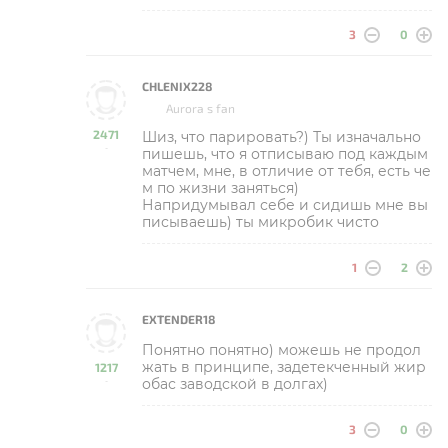
3
0
CHLENIX228
Aurora s fan
2471
Шиз, что парировать?) Ты изначально
-
пишешь, что я отписываю под каждым
матчем, мне, в отличие от тебя, есть че
м по жизни заняться)
Напридумывал себе и сидишь мне вы
писываешь) ты микробик чисто
1
2
EXTENDER18
Понятно понятно) можешь не продол
жать в принципе, задетекченный жир
1217
обас заводской в долгах)
-
3
0