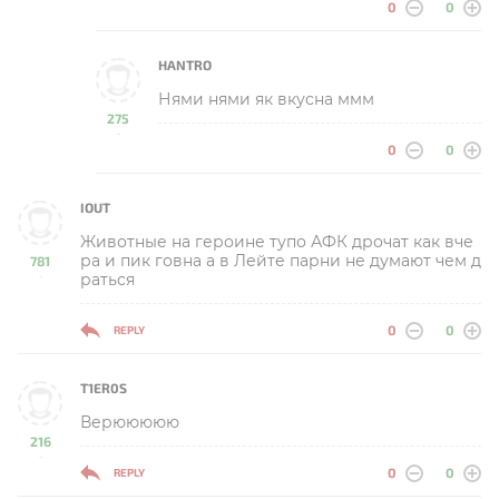
0
0
HANTRO
Нями нями як вкусна ммм
275
-
0
0
IOUT
Животные на героине тупо АФК дрочат как вче
ра и пик говна а в Лейте парни не думают чем д
781
раться
-
0
0
REPLY
T1ER0S
Верююююю
216
-
0
0
REPLY