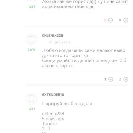
Аххаха как же горит да))) ну ниче санит
аров вызовем тебе щас
1217
-
3
0
CHLENIX228
Aurora s fan
2471
Люблю когда челы сами делают выво
-
д, что кто то горит хд
Сходи умойся и депни последние 10 б
аксов с карты)
1
2
EXTENDER18
Парируй вы б л я д о к
1217
chlenix228
-
5 days ago
Tundra
2 - 1