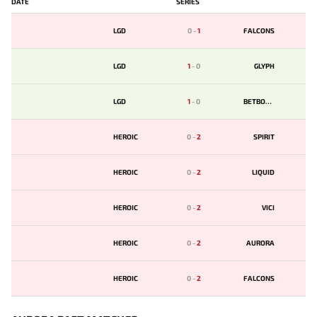
DATE
SERIES
LGD
0
-
1
FALCONS
LGD
1
-
0
GLYPH
LGD
1
-
0
BETBOOM
HEROIC
0
-
2
SPIRIT
HEROIC
0
-
2
LIQUID
HEROIC
0
-
2
VICI
HEROIC
0
-
2
AURORA
HEROIC
0
-
2
FALCONS