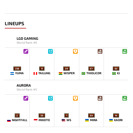
LINEUPS
LGD GAMING
World Rank: #6
256
11
29
67
82
YUMA
TAILUNG
WISPER
THIOLICOR
KJ
AURORA
World Rank: #5
2
36
1
64
14
NIGHTFALL
MIKOTO
WS
MIRA
KAORI