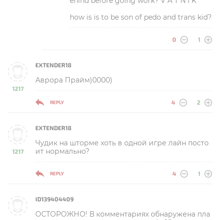
ehind before going work? V A T N I K
how is is to be son of pedo and trans kid?
0
1
EXTENDER18
Аврора Прайм)0000)
1217
-
4
2
REPLY
EXTENDER18
Чудик на шторме хоть в одной игре лайн посто
ит нормально?
1217
-
4
1
REPLY
ID139404409
ОСТОРОЖНО! В комментариях обнаружена пла