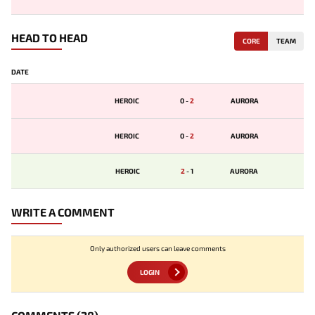
HEAD TO HEAD
CORE
TEAM
DATE
HEROIC
0
-
2
AURORA
HEROIC
0
-
2
AURORA
HEROIC
2
-
1
AURORA
WRITE A COMMENT
Only authorized users can leave comments
LOGIN