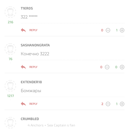
T1ER0S
322 ******
216
-
0
1
REPLY
SASHANONGRATA
Конечно 3222
76
-
0
0
REPLY
EXTENDER18
Бомжары
1217
-
2
1
REPLY
CRUMBLED
4 Anchors + Sea Captain s fan