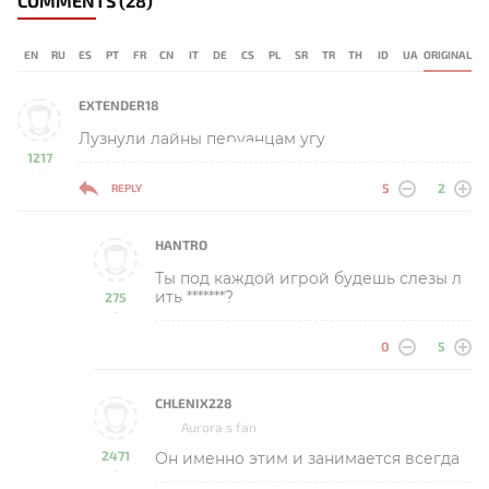
COMMENTS
(28)
EN
RU
ES
PT
FR
CN
IT
DE
CS
PL
SR
TR
TH
ID
UA
ORIGINAL
EXTENDER18
Лузнули лайны перуанцам угу
1217
-
5
2
REPLY
HANTRO
Ты под каждой игрой будешь слезы л
ить *******?
275
-
0
5
CHLENIX228
Aurora s fan
2471
Он именно этим и занимается всегда
-