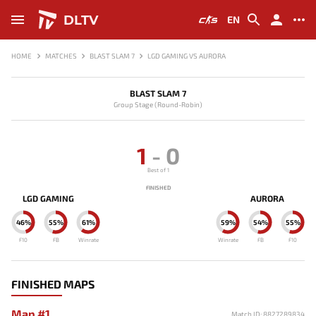
DLTV
EN
HOME
MATCHES
BLAST SLAM 7
LGD GAMING VS AURORA
BLAST SLAM 7
Group Stage (Round-Robin)
1
-
0
Best of 1
FINISHED
LGD GAMING
AURORA
46%
55%
61%
59%
54%
55%
F10
FB
Winrate
Winrate
FB
F10
FINISHED MAPS
Map #1
Match ID: 8827289834