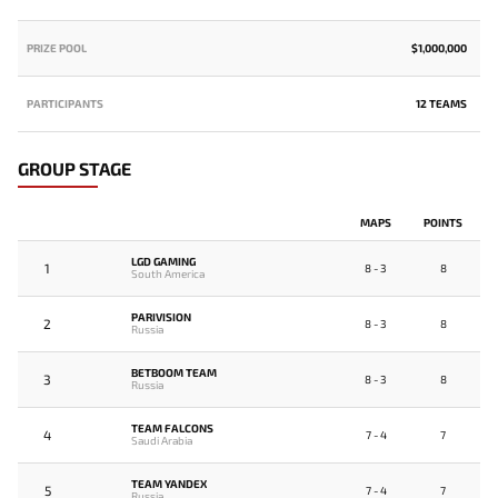
PRIZE POOL
$1,000,000
PARTICIPANTS
12 TEAMS
GROUP STAGE
MAPS
POINTS
LGD GAMING
1
8 - 3
8
South America
PARIVISION
2
8 - 3
8
Russia
BETBOOM TEAM
3
8 - 3
8
Russia
TEAM FALCONS
4
7 - 4
7
Saudi Arabia
TEAM YANDEX
5
7 - 4
7
Russia