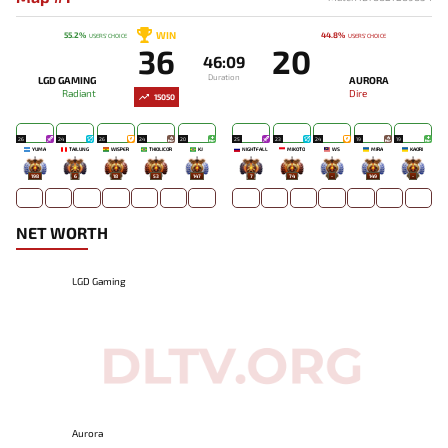
WIN
55.2%
44.8%
USERS' CHOICE
USERS' CHOICE
36
20
46:09
Duration
LGD GAMING
AURORA
Radiant
Dire
15050
26
24
26
24
20
25
23
24
19
19
YUMA
TAILUNG
WISPER
THIOLICOR
KJ
NIGHTFALL
MIKOTO
WS
MIRA
KAORI
198
6
18
53
147
7
74
-
149
-
NET WORTH
LGD Gaming
Aurora