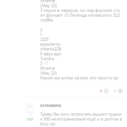
Xtreme
(May 22)
3 героя в таверне, он под формой сто
ит фоткает т3 Легенда китайского 322
лобби
2
1
2221
popularity
chlenix228
5 days ago
Tundra
2 - 1
Xtreme
(May 22)
Какой же актер на аме это просто ор
3
1
EXTENDER18
Траву бы хоть потрогать вышел пуджи
к 100 килограммовый ещё и в долгах в
1217
есь) ор
-