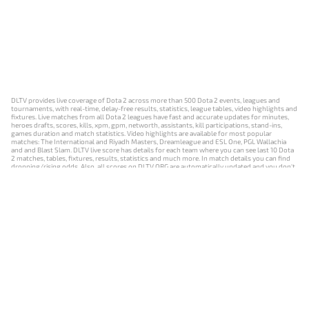
DLTV provides live coverage of Dota 2 across more than 500 Dota 2 events, leagues and
tournaments, with real-time, delay-free results, statistics, league tables, video highlights and
fixtures. Live matches from all Dota 2 leagues have fast and accurate updates for minutes,
heroes drafts, scores, kills, xpm, gpm, networth, assistants, kill participations, stand-ins,
games duration and match statistics. Video highlights are available for most popular
matches: The International and Riyadh Masters, Dreamleague and ESL One, PGL Wallachia
and and Blast Slam. DLTV live score has details for each team where you can see last 10 Dota
2 matches, tables, fixtures, results, statistics and much more. In match details you can find
dropping/rising odds. Also, all scores on DLTV.ORG are automatically updated and you don't
need to refresh it manually.
NEWS
MATCHES
RESULTS
EVENTS
CONTACTS
18+
Privacy Policy
Terms of Use
Cookie Policy
Offer and Contract
Payment unsubscribe
DLTV.ORG © 2019-2026 All rights reserved