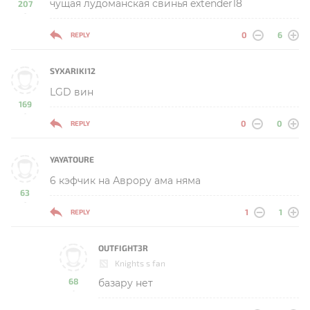
чущая лудоманская свинья extender18
207
-
0
6
REPLY
SYXARIKI12
LGD вин
169
-
0
0
REPLY
YAYATOURE
6 кэфчик на Аврору ама няма
63
-
1
1
REPLY
OUTFIGHT3R
Knights s fan
68
базару нет
-